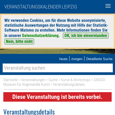
VERANSTALTUNGSKALENDER LEIPZIG
Wir verwenden Cookies, um für diese Website anonymisierte,
statistische Auswertungen der Nutzung mit Hilfe der Statistik-
Software Matomo zu erstellen. Mehr Informationen finden Sie
in unserer
Datenschutzerklärung
.
OK, ich bin einverstanden
Nein, bitte nicht
|
|
heute
morgen
Detaillierte Suche
Startseite
>
Veranstaltungen
>
Suche
>
Kurse & Workshops
>
GRASSI
Museum für Angewandte Kunst
> Veranstaltungsdetails
Diese Veranstaltung ist bereits vorbei.
Veranstaltungsdetails