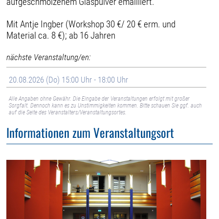
aufgeschmolzenem Glaspulver emailliert.
Mit Antje Ingber (Workshop 30 €/ 20 € erm. und
Material ca. 8 €); ab 16 Jahren
nächste Veranstaltung/en:
20.08.2026 (Do) 15:00 Uhr - 18:00 Uhr
Alle Angaben ohne Gewähr. Die Eingabe der Veranstaltungen erfolgt mit großer
Sorgfalt. Dennoch kann es zu Unstimmigkeiten kommen. Bitte schauen Sie ggf. auch
auf die Seite des Veranstalters/Veranstaltungsortes.
Informationen zum Veranstaltungsort