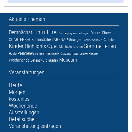
Aktuelle Themen
Eintritt frei
Demnächst
Dinner-Show
Zoo Leipzig
Ausstellungen
QUARTERBACK Immobilien ARENA
Führungen
Galerien
Sommerkabarett
Kinder
Oper
Sommerferien
Highlights
Musicals
Kabarett
Premieren
Heute
Gewandhaus
Morgen
Trödelmarkt
Sommertheater
Museum
Wochenende
Sehenswürdigkeiten
Veranstaltungen
Heute
Morgen
kostenlos
Wochenende
Ausstellungen
Detailsuche
Veranstaltung eintragen