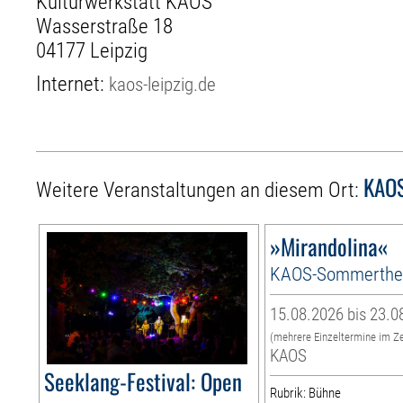
Kulturwerkstatt KAOS
Wasserstraße 18
04177 Leipzig
Internet:
kaos-leipzig.de
KAO
Weitere Veranstaltungen an diesem Ort:
»Mirandolina«
KAOS-Sommerthe
15.08.2026 bis 23.0
(mehrere Einzeltermine im Z
KAOS
Seeklang-Festival: Open
Rubrik: Bühne