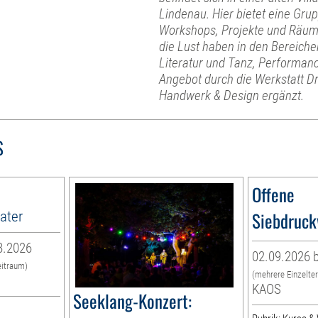
Lindenau. Hier bietet eine Gru
Workshops, Projekte und Räume
die Lust haben in den Bereiche
Literatur und Tanz, Performanc
Angebot durch die Werkstatt D
Handwerk & Design ergänzt.
S
Offene
ater
Siebdruck
8.2026
02.09.2026 b
eitraum)
(mehrere Einzelte
KAOS
Seeklang-Konzert: