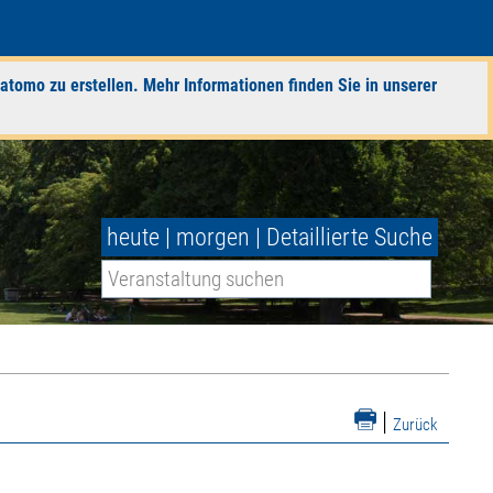
atomo zu erstellen. Mehr Informationen finden Sie in unserer
heute
|
morgen
|
Detaillierte Suche
|
Zurück