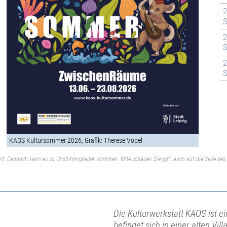
2
S
2
S
2
S
KAOS Kultursommer 2026, Grafik: Therese Vopel
lt. Dennoch kann es zu Unstimmigkeiten kommen. Bitte schauen Sie ggf. auch auf die Seite des 
Die Kulturwerkstatt KAOS ist 
befindet sich in einer alten Vil