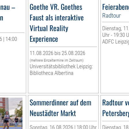
ünau –
Goethe VR. Goethes
Feieraben
ün
Faust als interaktive
Radtour
Virtual Reality
Dienstag, 11
Uhr - 19:30 
Experience
 | 14:00
ADFC Leipzig
11.08.2026 bis 25.08.2026
(mehrere Einzeltermine im Zeitraum)
Universitätsbibliothek Leipzig:
Bibliotheca Albertina
Sommerdinner auf dem
Radtour v
Neustädter Markt
Petersber
Sonntag, 16.08.2026 | 18:00 Uhr
Dienstag, 18