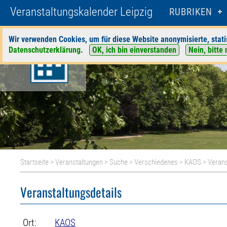
Veranstaltungskalender Leipzig
RUBRIKEN
Wir verwenden Cookies, um für diese Website anonymisierte, stati
Datenschutzerklärung
.
OK, ich bin einverstanden
Nein, bitte 
Startseite
>
Veranstaltungen
>
Suche
>
Verschiedenes
>
KAOS
> Verans
Veranstaltungsdetails
Ort:
KAOS