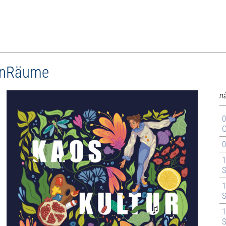
enRäume
n
0
O
0
1
S
1
S
1
S