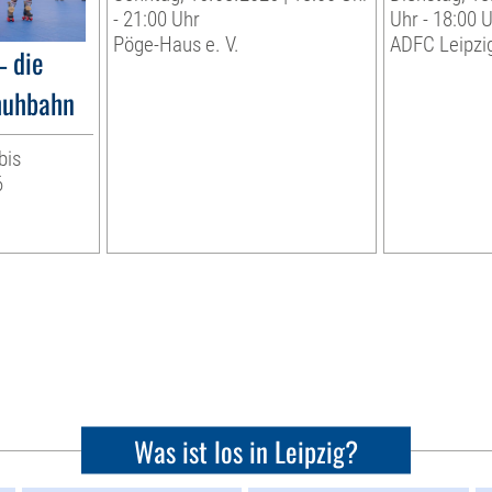
- 21:00 Uhr
Uhr - 18:00 
Pöge-Haus e. V.
ADFC Leipzig
– die
huhbahn
bis
6
Was ist los in Leipzig?