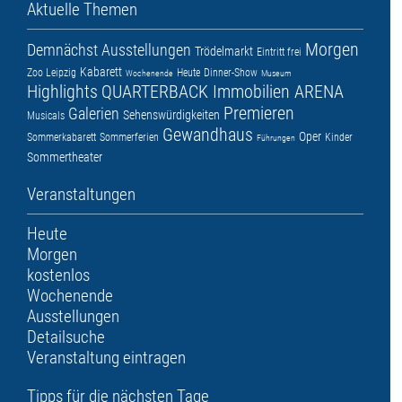
Aktuelle Themen
Morgen
Demnächst
Ausstellungen
Trödelmarkt
Eintritt frei
Kabarett
Zoo Leipzig
Heute
Dinner-Show
Wochenende
Museum
Highlights
QUARTERBACK Immobilien ARENA
Premieren
Galerien
Sehenswürdigkeiten
Musicals
Gewandhaus
Oper
Sommerkabarett
Sommerferien
Kinder
Führungen
Sommertheater
Veranstaltungen
Heute
Morgen
kostenlos
Wochenende
Ausstellungen
Detailsuche
Veranstaltung eintragen
Tipps für die nächsten Tage