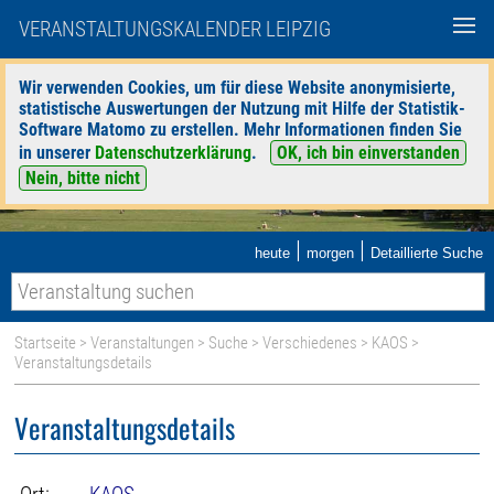
VERANSTALTUNGSKALENDER LEIPZIG
Wir verwenden Cookies, um für diese Website anonymisierte,
statistische Auswertungen der Nutzung mit Hilfe der Statistik-
Software Matomo zu erstellen. Mehr Informationen finden Sie
in unserer
Datenschutzerklärung
.
OK, ich bin einverstanden
Nein, bitte nicht
|
|
heute
morgen
Detaillierte Suche
Startseite
>
Veranstaltungen
>
Suche
>
Verschiedenes
>
KAOS
>
Veranstaltungsdetails
Veranstaltungsdetails