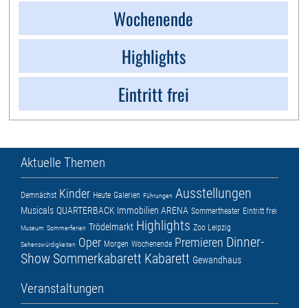
Wochenende
Highlights
Eintritt frei
Aktuelle Themen
Ausstellungen
Kinder
Demnächst
Heute
Galerien
Führungen
Musicals
QUARTERBACK Immobilien ARENA
Sommertheater
Eintritt frei
Highlights
Trödelmarkt
Zoo Leipzig
Museum
Sommerferien
Dinner-
Oper
Premieren
Morgen
Wochenende
Sehenswürdigkeiten
Show
Sommerkabarett
Kabarett
Gewandhaus
Veranstaltungen