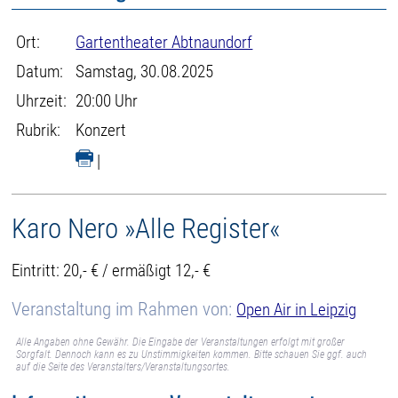
Ort:
Gartentheater Abtnaundorf
Datum:
Samstag, 30.08.2025
Uhrzeit:
20:00 Uhr
Rubrik:
Konzert
|
Karo Nero »Alle Register«
Eintritt: 20,- € / ermäßigt 12,- €
Veranstaltung im Rahmen von:
Open Air in Leipzig
Alle Angaben ohne Gewähr. Die Eingabe der Veranstaltungen erfolgt mit großer
Sorgfalt. Dennoch kann es zu Unstimmigkeiten kommen. Bitte schauen Sie ggf. auch
auf die Seite des Veranstalters/Veranstaltungsortes.