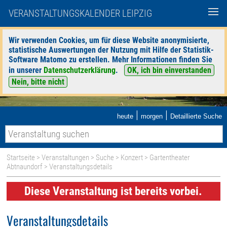
VERANSTALTUNGSKALENDER LEIPZIG
Wir verwenden Cookies, um für diese Website anonymisierte,
statistische Auswertungen der Nutzung mit Hilfe der Statistik-
Software Matomo zu erstellen. Mehr Informationen finden Sie
in unserer
Datenschutzerklärung
.
OK, ich bin einverstanden
Nein, bitte nicht
|
|
heute
morgen
Detaillierte Suche
Startseite
>
Veranstaltungen
>
Suche
>
Konzert
>
Gartentheater
Abtnaundorf
> Veranstaltungsdetails
Diese Veranstaltung ist bereits vorbei.
Veranstaltungsdetails