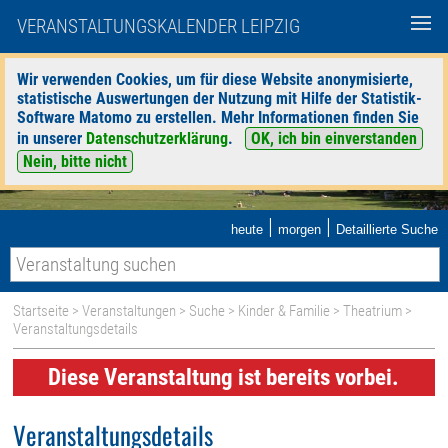
VERANSTALTUNGSKALENDER LEIPZIG
Wir verwenden Cookies, um für diese Website anonymisierte,
statistische Auswertungen der Nutzung mit Hilfe der Statistik-
Software Matomo zu erstellen. Mehr Informationen finden Sie
in unserer
Datenschutzerklärung
.
OK, ich bin einverstanden
Nein, bitte nicht
|
|
heute
morgen
Detaillierte Suche
Startseite
>
Veranstaltungen
>
Suche
>
Kinder & Familie
>
Theatrium
>
Veranstaltungsdetails
Diese Veranstaltung ist bereits vorbei.
Veranstaltungsdetails