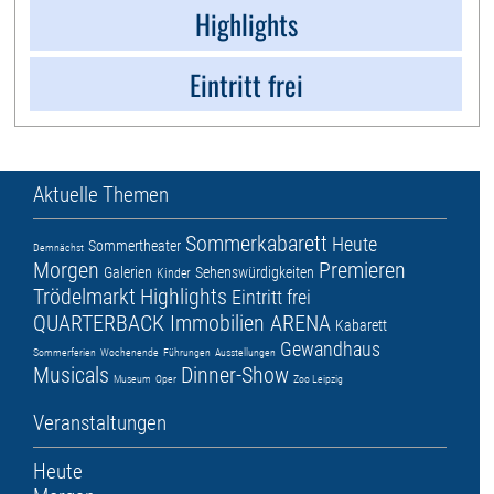
Highlights
Eintritt frei
Aktuelle Themen
Sommerkabarett
Heute
Sommertheater
Demnächst
Morgen
Premieren
Galerien
Sehenswürdigkeiten
Kinder
Trödelmarkt
Highlights
Eintritt frei
QUARTERBACK Immobilien ARENA
Kabarett
Gewandhaus
Sommerferien
Wochenende
Führungen
Ausstellungen
Musicals
Dinner-Show
Museum
Oper
Zoo Leipzig
Veranstaltungen
Heute