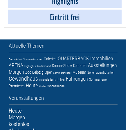
Highlights
Eintritt frei
Aktuelle Themen
QUARTERBACK Immobilien
Galerien
Demnächst
Sommerkabarett
ARENA
Ausstellungen
Dinner-Show
Kabarett
Highlights
Trödelmarkt
Morgen
Zoo Leipzig
Oper
Museum
Sehenswürdigkeiten
Sommertheater
Gewandhaus
Führungen
Eintritt frei
Sommerferien
Musicals
Heute
Premieren
Wochenende
Kinder
Veranstaltungen
Heute
Morgen
kostenlos