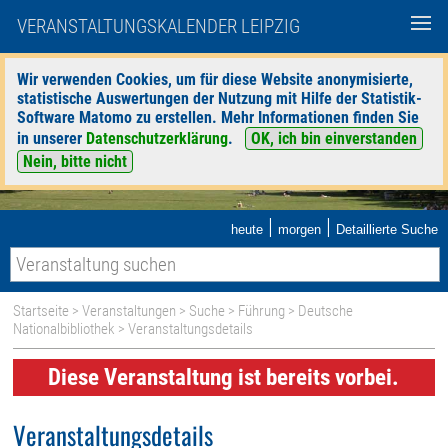
VERANSTALTUNGSKALENDER LEIPZIG
Wir verwenden Cookies, um für diese Website anonymisierte,
statistische Auswertungen der Nutzung mit Hilfe der Statistik-
Software Matomo zu erstellen. Mehr Informationen finden Sie
in unserer
Datenschutzerklärung
.
OK, ich bin einverstanden
Nein, bitte nicht
|
|
heute
morgen
Detaillierte Suche
Startseite
>
Veranstaltungen
>
Suche
>
Führung
>
Deutsche
Nationalbibliothek
> Veranstaltungsdetails
Diese Veranstaltung ist bereits vorbei.
Veranstaltungsdetails