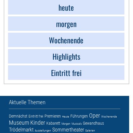
heute
morgen
Wochenende
Highlights
Eintritt frei
Aktuelle Themen
Oper
Demnächst
Premieren
Führungen
Eintritt frei
Heute
Wochenende
Museum
Kinder
Kabarett
Gewandhaus
Morgen
Musicals
Trödelmarkt
Sommertheater
Ausstellungen
Galerien