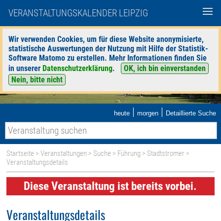
VERANSTALTUNGSKALENDER LEIPZIG
Wir verwenden Cookies, um für diese Website anonymisierte,
statistische Auswertungen der Nutzung mit Hilfe der Statistik-
Software Matomo zu erstellen. Mehr Informationen finden Sie
in unserer
Datenschutzerklärung
.
OK, ich bin einverstanden
Nein, bitte nicht
|
|
heute
morgen
Detaillierte Suche
Startseite
>
Veranstaltungen
>
Suche
>
Führung
>
Stadtstromer
>
Veranstaltungsdetails
Diese Veranstaltung ist bereits vorbei.
Veranstaltungsdetails