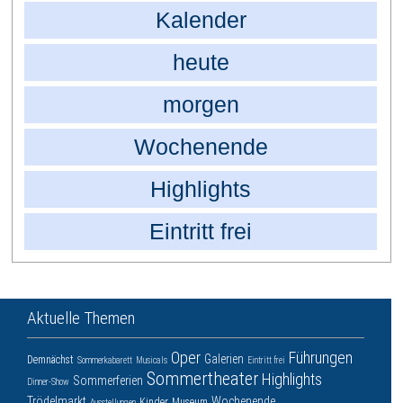
Kalender
heute
morgen
Wochenende
Highlights
Eintritt frei
Aktuelle Themen
Oper
Führungen
Galerien
Demnächst
Sommerkabarett
Musicals
Eintritt frei
Sommertheater
Highlights
Sommerferien
Dinner-Show
Trödelmarkt
Wochenende
Kinder
Museum
Ausstellungen