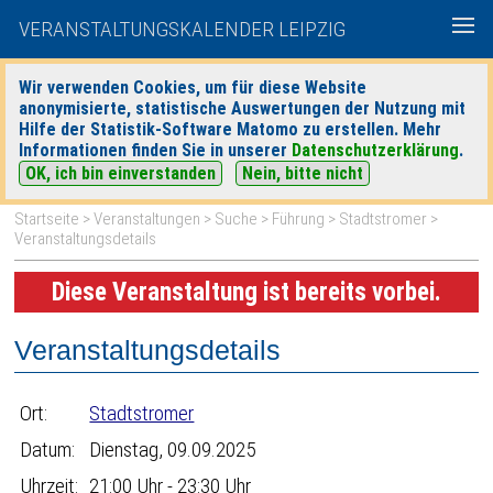
VERANSTALTUNGSKALENDER LEIPZIG
Wir verwenden Cookies, um für diese Website
anonymisierte, statistische Auswertungen der Nutzung mit
|
|
Hilfe der Statistik-Software Matomo zu erstellen. Mehr
heute
morgen
Detaillierte Suche
Informationen finden Sie in unserer
Datenschutzerklärung
.
OK, ich bin einverstanden
Nein, bitte nicht
Startseite
>
Veranstaltungen
>
Suche
>
Führung
>
Stadtstromer
>
Veranstaltungsdetails
Diese Veranstaltung ist bereits vorbei.
Veranstaltungsdetails
Ort:
Stadtstromer
Datum:
Dienstag, 09.09.2025
Uhrzeit:
21:00 Uhr - 23:30 Uhr