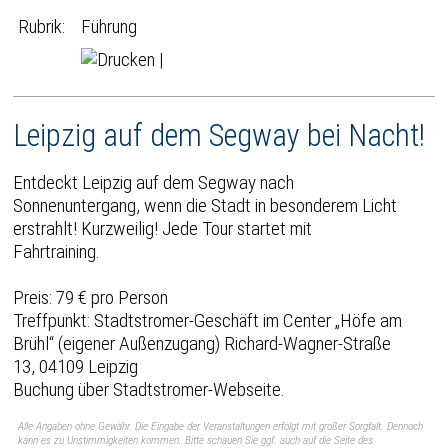
Rubrik:
Führung
|
Leipzig auf dem Segway bei Nacht!
Entdeckt Leipzig auf dem Segway nach
Sonnenuntergang, wenn die Stadt in besonderem Licht
erstrahlt! Kurzweilig! Jede Tour startet mit
Fahrtraining.
Preis: 79 € pro Person
Treffpunkt: Stadtstromer-Geschäft im Center „Höfe am
Brühl“ (eigener Außenzugang) Richard-Wagner-Straße
13, 04109 Leipzig
Buchung über Stadtstromer-Webseite.
Alle Angaben ohne Gewähr. Die Eingabe der Veranstaltungen erfolgt mit großer Sorgfalt. Dennoch
kann es zu Unstimmigkeiten kommen. Bitte schauen Sie ggf. auch auf die Seite des