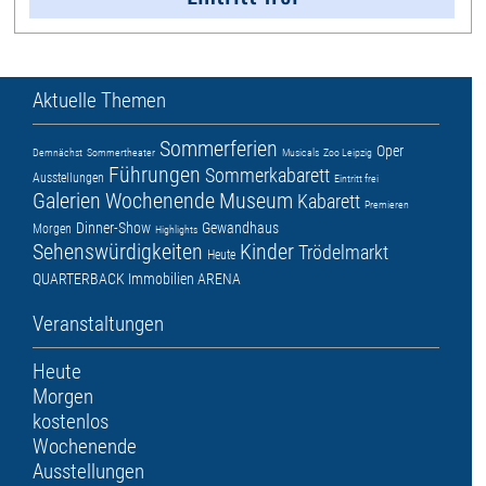
Aktuelle Themen
Sommerferien
Oper
Demnächst
Sommertheater
Musicals
Zoo Leipzig
Führungen
Sommerkabarett
Ausstellungen
Eintritt frei
Galerien
Wochenende
Museum
Kabarett
Premieren
Dinner-Show
Gewandhaus
Morgen
Highlights
Sehenswürdigkeiten
Kinder
Trödelmarkt
Heute
QUARTERBACK Immobilien ARENA
Veranstaltungen
Heute
Morgen
kostenlos
Wochenende
Ausstellungen