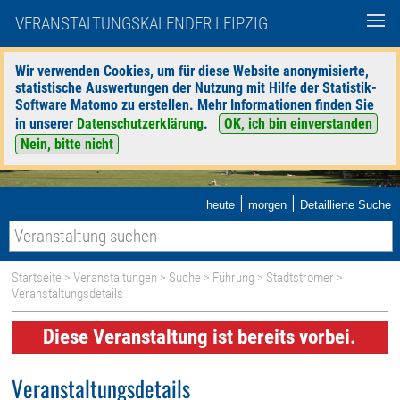
VERANSTALTUNGSKALENDER LEIPZIG
Wir verwenden Cookies, um für diese Website anonymisierte,
statistische Auswertungen der Nutzung mit Hilfe der Statistik-
Software Matomo zu erstellen. Mehr Informationen finden Sie
in unserer
Datenschutzerklärung
.
OK, ich bin einverstanden
Nein, bitte nicht
|
|
heute
morgen
Detaillierte Suche
Startseite
>
Veranstaltungen
>
Suche
>
Führung
>
Stadtstromer
>
Veranstaltungsdetails
Diese Veranstaltung ist bereits vorbei.
Veranstaltungsdetails