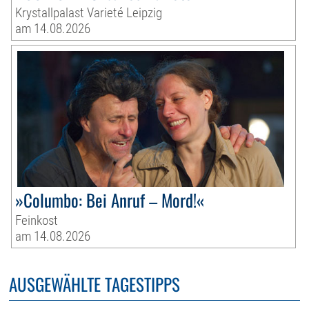
Krystallpalast Varieté Leipzig
am 14.08.2026
»Columbo: Bei Anruf – Mord!«
Feinkost
am 14.08.2026
AUSGEWÄHLTE TAGESTIPPS