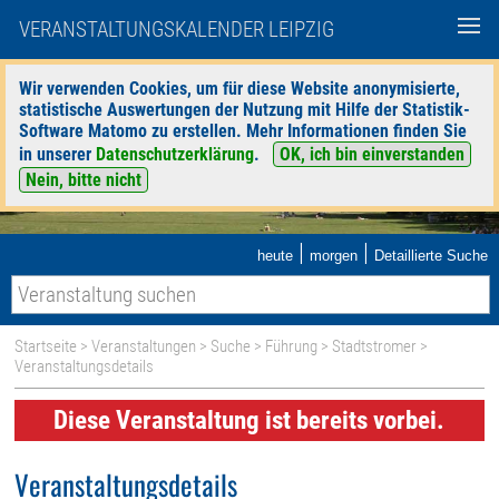
VERANSTALTUNGSKALENDER LEIPZIG
Wir verwenden Cookies, um für diese Website anonymisierte,
statistische Auswertungen der Nutzung mit Hilfe der Statistik-
Software Matomo zu erstellen. Mehr Informationen finden Sie
in unserer
Datenschutzerklärung
.
OK, ich bin einverstanden
Nein, bitte nicht
|
|
heute
morgen
Detaillierte Suche
Startseite
>
Veranstaltungen
>
Suche
>
Führung
>
Stadtstromer
>
Veranstaltungsdetails
Diese Veranstaltung ist bereits vorbei.
Veranstaltungsdetails