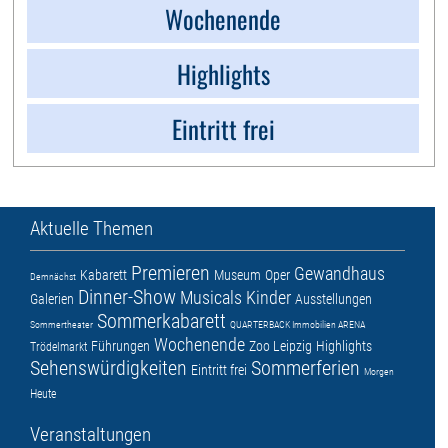
Wochenende
Highlights
Eintritt frei
Aktuelle Themen
Premieren
Gewandhaus
Kabarett
Museum
Oper
Demnächst
Dinner-Show
Musicals
Kinder
Galerien
Ausstellungen
Sommerkabarett
Sommertheater
QUARTERBACK Immobilien ARENA
Wochenende
Führungen
Zoo Leipzig
Highlights
Trödelmarkt
Sehenswürdigkeiten
Sommerferien
Eintritt frei
Morgen
Heute
Veranstaltungen