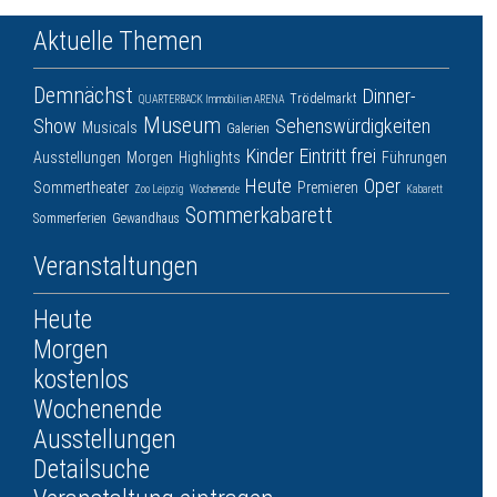
Aktuelle Themen
Demnächst
Dinner-
Trödelmarkt
QUARTERBACK Immobilien ARENA
Museum
Show
Sehenswürdigkeiten
Musicals
Galerien
Kinder
Eintritt frei
Ausstellungen
Morgen
Highlights
Führungen
Heute
Oper
Sommertheater
Premieren
Zoo Leipzig
Wochenende
Kabarett
Sommerkabarett
Sommerferien
Gewandhaus
Veranstaltungen
Heute
Morgen
kostenlos
Wochenende
Ausstellungen
Detailsuche