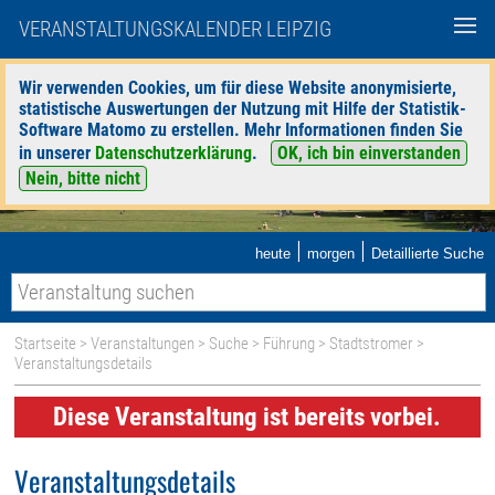
VERANSTALTUNGSKALENDER LEIPZIG
Wir verwenden Cookies, um für diese Website anonymisierte,
statistische Auswertungen der Nutzung mit Hilfe der Statistik-
Software Matomo zu erstellen. Mehr Informationen finden Sie
in unserer
Datenschutzerklärung
.
OK, ich bin einverstanden
Nein, bitte nicht
|
|
heute
morgen
Detaillierte Suche
Startseite
>
Veranstaltungen
>
Suche
>
Führung
>
Stadtstromer
>
Veranstaltungsdetails
Diese Veranstaltung ist bereits vorbei.
Veranstaltungsdetails