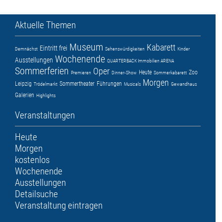
Aktuelle Themen
Museum
Kabarett
Eintritt frei
Demnächst
Sehenswürdigkeiten
Kinder
Wochenende
Ausstellungen
QUARTERBACK Immobilien ARENA
Sommerferien
Oper
Heute
Zoo
Premieren
Dinner-Show
Sommerkabarett
Morgen
Leipzig
Sommertheater
Führungen
Trödelmarkt
Musicals
Gewandhaus
Galerien
Highlights
Veranstaltungen
Heute
Morgen
kostenlos
Wochenende
Ausstellungen
Detailsuche
Veranstaltung eintragen