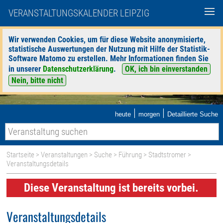
VERANSTALTUNGSKALENDER LEIPZIG
Wir verwenden Cookies, um für diese Website anonymisierte,
statistische Auswertungen der Nutzung mit Hilfe der Statistik-
Software Matomo zu erstellen. Mehr Informationen finden Sie
in unserer
Datenschutzerklärung
.
OK, ich bin einverstanden
Nein, bitte nicht
|
|
heute
morgen
Detaillierte Suche
Startseite
>
Veranstaltungen
>
Suche
>
Führung
>
Stadtstromer
>
Veranstaltungsdetails
Diese Veranstaltung ist bereits vorbei.
Veranstaltungsdetails