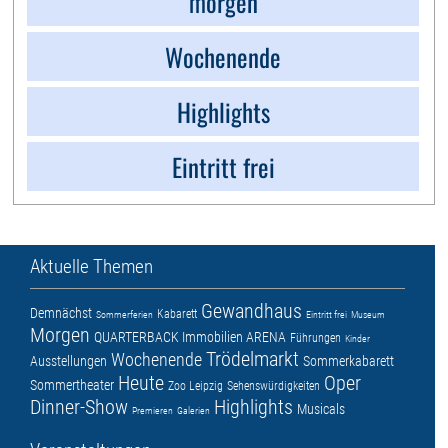
morgen
Wochenende
Highlights
Eintritt frei
Aktuelle Themen
Gewandhaus
Demnächst
Kabarett
Sommerferien
Eintritt frei
Museum
Morgen
QUARTERBACK Immobilien ARENA
Führungen
Kinder
Trödelmarkt
Wochenende
Ausstellungen
Sommerkabarett
Heute
Oper
Sommertheater
Zoo Leipzig
Sehenswürdigkeiten
Dinner-Show
Highlights
Musicals
Premieren
Galerien