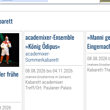
barett
academixer-Ensemble
»Manni ge
»König Ödipus«
Eingemac
academixer-
08.08.2026 b
Sommerkabarett
(mehrere Einzelte
Kabarett-Th
08.08.2026 bis 04.11.2026
er frühe
(mehrere Einzeltermine im Zeitraum)
Kabarett academixer
Treff/Ort: Paulaner-Palais
8.2026