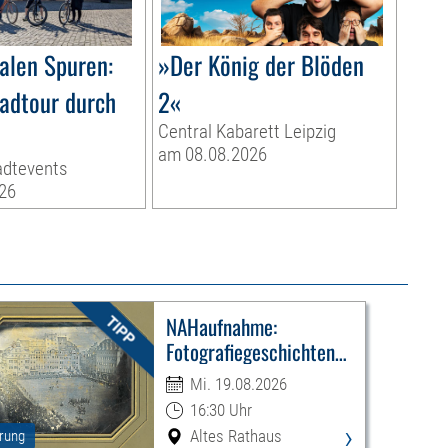
ialen Spuren:
»Der König der Blöden
radtour durch
2«
Central Kabarett Leipzig
am 08.08.2026
adtevents
26
NAHaufnahme:
Fotografiegeschichten
Leipzigs
Mi. 19.08.2026
16:30 Uhr
›
Altes Rathaus
rung