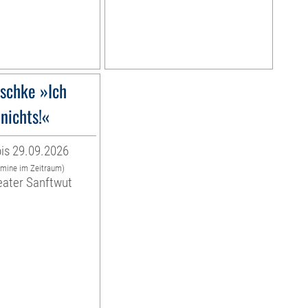
schke »Ich
nichts!«
is 29.09.2026
rmine im Zeitraum)
eater Sanftwut