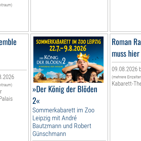
eitraum)
semble
Roman Ra
muss hier 
09.08.2026 b
8.2026
(mehrere Einzelte
Kabarett-Th
eitraum)
»Der König der Blöden
r
2«
Palais
Sommerkabarett im Zoo
Leipzig mit André
Bautzmann und Robert
Günschmann