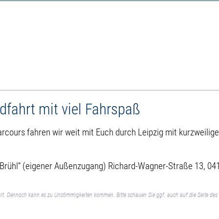
dfahrt mit viel Fahrspaß
cours fahren wir weit mit Euch durch Leipzig mit kurzweilige
 Brühl“ (eigener Außenzugang) Richard-Wagner-Straße 13, 04
lt. Dennoch kann es zu Unstimmigkeiten kommen. Bitte schauen Sie ggf. auch auf die Seite des 