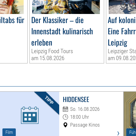
ltabs für
Der Klassiker – die
Auf kolon
Innenstadt kulinarisch
Eine Fahr
n
erleben
Leipzig
Leipzig Food Tours
Leipziger St
am 15.08.2026
am 09.08.20
HIDDENSEE
So. 16.08.2026
18:00 Uhr
Passage Kinos
›
Film
Füh