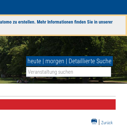
atomo zu erstellen. Mehr Informationen finden Sie in unserer
heute
|
morgen
|
Detaillierte Suche
|
Zurück