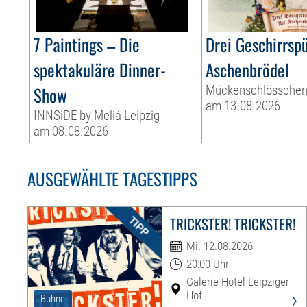
7 Paintings – Die
Drei Geschirrspü
spektakuläre Dinner-
Aschenbrödel
Show
Mückenschlössche
am 13.08.2026
INNSiDE by Meliá Leipzig
am 08.08.2026
AUSGEWÄHLTE TAGESTIPPS
TRICKSTER! TRICKSTER!
Mi. 12.08.2026
20:00 Uhr
Galerie Hotel Leipziger
›
Hof
Bühne