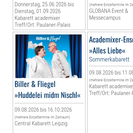
Donnerstag, 25.06.2026 bis
(mehrere Einzeltermine im Z
GLOBANA Event &
Dienstag, 01.09.2026
Messecampus
Kabarett academixer
Treff/Ort: Paulaner-Palais
Academixer-En
»Alles Liebe«
Sommerkabarett
09.08.2026 bis 11.0
(mehrere Einzeltermine im Z
Biller & Fliegel
Kabarett academixe
»Huddelei midm Nischl«
Treff/Ort: Paulaner-
09.08.2026 bis 16.10.2026
(mehrere Einzeltermine im Zeitraum)
Central Kabarett Leipzig