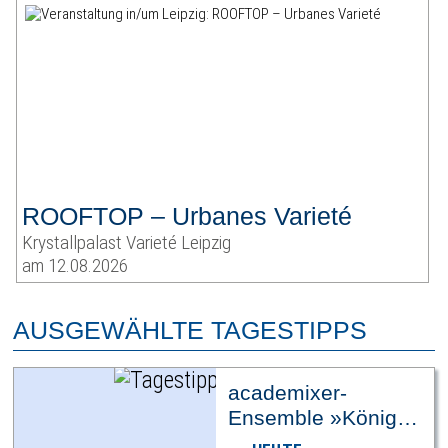
ROOFTOP – Urbanes Varieté
Krystallpalast Varieté Leipzig
am 12.08.2026
AUSGEWÄHLTE TAGESTIPPS
academixer-
Ensemble »König
Ödipus«