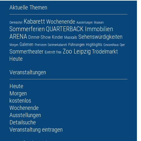
Aktuelle Themen
Kabarett
Wochenende
Demnächst
Ausstellungen
Museum
Sommerferien
QUARTERBACK Immobilien
ARENA
Sehenswürdigkeiten
Dinner-Show
Kinder
Musicals
Galerien
Führungen
Highlights
Morgen
Premieren
Sommerkabarett
Gewandhaus
Oper
Zoo Leipzig
Sommertheater
Trödelmarkt
Eintritt frei
Heute
Veranstaltungen
Heute
Morgen
kostenlos
Wochenende
Ausstellungen
Detailsuche
Veranstaltung eintragen