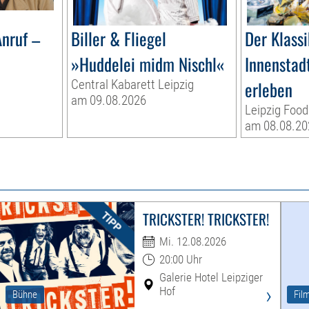
nruf –
Biller & Fliegel
Der Klassi
»Huddelei midm Nischl«
Innenstadt
Central Kabarett Leipzig
erleben
am 09.08.2026
Leipzig Food
am 08.08.20
TRICKSTER! TRICKSTER!
Mi. 12.08.2026
20:00 Uhr
Galerie Hotel Leipziger
›
Hof
Bühne
Fil