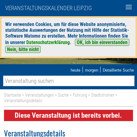
VERANSTALTUNGSKALENDER LEIPZIG
Wir verwenden Cookies, um für diese Website anonymisierte,
statistische Auswertungen der Nutzung mit Hilfe der Statistik-
Software Matomo zu erstellen. Mehr Informationen finden Sie
in unserer
Datenschutzerklärung
.
OK, ich bin einverstanden
Nein, bitte nicht
|
|
heute
morgen
Detaillierte Suche
Startseite
>
Veranstaltungen
>
Suche
>
Führung
>
Stadtstromer
>
Veranstaltungsdetails
Diese Veranstaltung ist bereits vorbei.
Veranstaltungsdetails