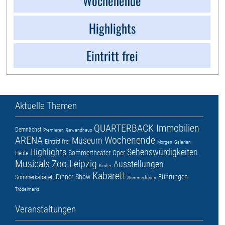
Wochenende
Highlights
Eintritt frei
Aktuelle Themen
QUARTERBACK Immobilien
Demnächst
Premieren
Gewandhaus
ARENA
Wochenende
Museum
Eintritt frei
Morgen
Galerien
Highlights
Sehenswürdigkeiten
Sommertheater
Oper
Heute
Musicals
Zoo Leipzig
Ausstellungen
Kinder
Kabarett
Dinner-Show
Führungen
Sommerkabarett
Sommerferien
Trödelmarkt
Veranstaltungen