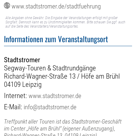
www.stadtstromer.de/stadtfuehrung
Alle Angaben ohne Gewähr. Die Eingabe der Veranstaltungen erfolgt mit großer
Sorgfalt. Dennoch kann es zu Unstimmigkeiten kommen. Bitte schauen Sie ggf. auch
auf die Seite des Veranstalters/Veranstaltungsortes.
Informationen zum Veranstaltungsort
Stadtstromer
Segway-Touren & Stadtrundgänge
Richard-Wagner-Straße 13 / Höfe am Brühl
04109 Leipzig
Internet:
www.stadtstromer.de
E-Mail:
info@stadtstromer.de
Treffpunkt aller Touren ist das Stadtstromer-Geschäft
im Center „Höfe am Brühl“ (eigener Außenzugang),
Richard-Wagner-Straße 13, 04109 Leipzig).