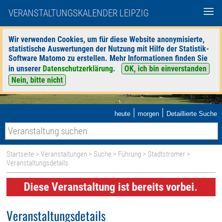
VERANSTALTUNGSKALENDER LEIPZIG
Wir verwenden Cookies, um für diese Website anonymisierte,
statistische Auswertungen der Nutzung mit Hilfe der Statistik-
Software Matomo zu erstellen. Mehr Informationen finden Sie
in unserer
Datenschutzerklärung
.
OK, ich bin einverstanden
Nein, bitte nicht
|
|
heute
morgen
Detaillierte Suche
Startseite
>
Veranstaltungen
>
Suche
>
Führung
>
Stadtstromer
>
Veranstaltungsdetails
Diese Veranstaltung ist bereits vorbei.
Veranstaltungsdetails