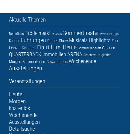
Aktuelle Themen
Sommertheater
Trödelmarkt
Demnächst
Museum
Premieren
Oper
Führungen
Musicals
Highlights
Kinder
Dinner-Show
Zoo
Eintritt frei
Heute
Leipzig
Kabarett
Galerien
Sommerkabarett
QUARTERBACK Immobilien ARENA
Sehenswürdigkeiten
Wochenende
Morgen
Sommerferien
Gewandhaus
Ausstellungen
Veranstaltungen
Heute
Morgen
kostenlos
Wochenende
Ausstellungen
Detailsuche