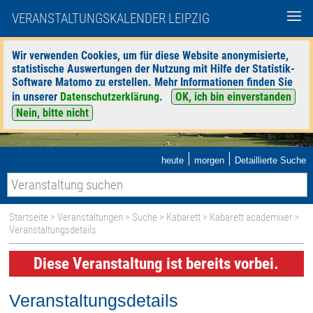
VERANSTALTUNGSKALENDER LEIPZIG
Wir verwenden Cookies, um für diese Website anonymisierte,
statistische Auswertungen der Nutzung mit Hilfe der Statistik-
Software Matomo zu erstellen. Mehr Informationen finden Sie
in unserer
Datenschutzerklärung
.
OK, ich bin einverstanden
Nein, bitte nicht
|
|
heute
morgen
Detaillierte Suche
Startseite
>
Veranstaltungen
>
Suche
>
Kabarett
>
Kabarett academixer
>
Veranstaltungsdetails
Diese Veranstaltung ist bereits vorbei.
Veranstaltungsdetails