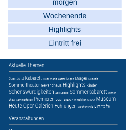
morgen
Wochenende
Highlights
Eintritt frei
Aktuelle Themen
Kabarett
Morgen
Demnächst
Trödelmarkt
Ausstellungen
Musicals
Highlights
Sommertheater
Gewandhaus
Kinder
Sehenswürdigkeiten
Sommerkabarett
Zoo Leipzig
Dinner-
Museum
Premieren
Show
Sommerferien
QUARTERBACK Immobilien ARENA
Heute
Oper
Galerien
Führungen
Eintritt frei
Wochenende
Veranstaltungen