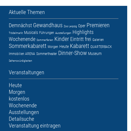
Aktuelle Themen
Gewandhaus
Premieren
Demnächst
Oper
Zoo Leipzig
Highlights
Musicals
Führungen
Trödelmarkt
Ausstellungen
Kinder
Wochenende
Eintritt frei
Galerien
Sommerferien
Sommerkabarett
Kabarett
Heute
Morgen
QUARTERBACK
Dinner-Show
Museum
Immobilien ARENA
Sommertheater
Sehenswürdigkeiten
Veranstaltungen
Heute
Morgen
kostenlos
Wochenende
Ausstellungen
Detailsuche
Veranstaltung eintragen