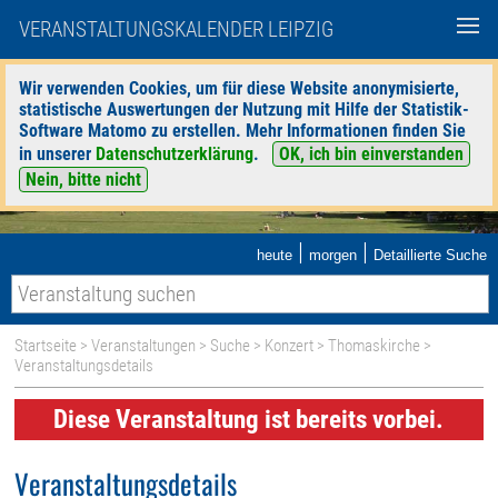
VERANSTALTUNGSKALENDER LEIPZIG
Wir verwenden Cookies, um für diese Website anonymisierte,
statistische Auswertungen der Nutzung mit Hilfe der Statistik-
Software Matomo zu erstellen. Mehr Informationen finden Sie
in unserer
Datenschutzerklärung
.
OK, ich bin einverstanden
Nein, bitte nicht
|
|
heute
morgen
Detaillierte Suche
Startseite
>
Veranstaltungen
>
Suche
>
Konzert
>
Thomaskirche
>
Veranstaltungsdetails
Diese Veranstaltung ist bereits vorbei.
Veranstaltungsdetails