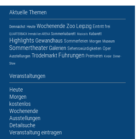
Aktuelle Themen
Wochenende
Zoo Leipzig
Eintritt frei
Demnächst
Heute
Sommerkabarett
Kabarett
QUARTERBACK Immobilien ARENA
Musicals
Highlights
Gewandhaus
Sommerferien
Morgen
Museum
Sommertheater
Galerien
Sehenswürdigkeiten
Oper
Führungen
Trödelmarkt
Premieren
Ausstellungen
Kinder
Dinner-
Show
Veranstaltungen
Heute
Morgen
kostenlos
Wochenende
Ausstellungen
Detailsuche
Veranstaltung eintragen