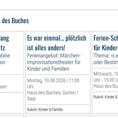
 des Buches
gang
Es war einmal… plötzlich
Ferien-Sc
itz
ist alles anders!
für Kinder
abine
Ferienangebot: Märchen-
Thema: »Le
von
Improvisationstheater für
oder Best
Kinder und Familien
Mittwoch, 12
Uhr - 15:00 
Montag, 10.08.2026 | 11:00
Haus des Bu
oyer
Uhr
Haus des Buches, Garten /
Rubrik: Kinder &
Saal
Rubrik: Kinder & Familie