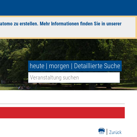
atomo zu erstellen. Mehr Informationen finden Sie in unserer
heute
|
morgen
|
Detaillierte Suche
|
Zurück