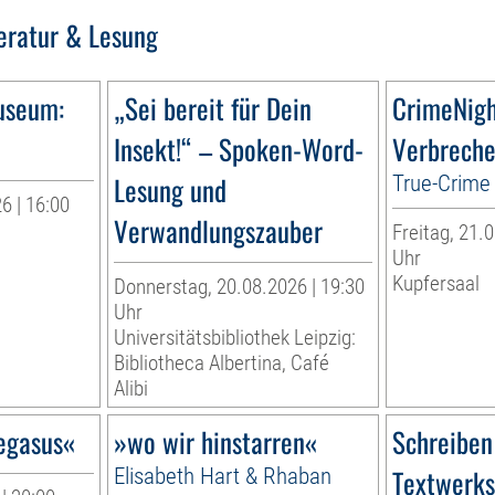
teratur & Lesung
useum:
„Sei bereit für Dein
CrimeNig
Insekt!“ – Spoken-Word-
Verbreche
Lesung und
True-Crime 
6 | 16:00
Verwandlungszauber
Freitag, 21.0
r
Uhr
Kupfersaal
Donnerstag, 20.08.2026 | 19:30
Uhr
Universitätsbibliothek Leipzig:
Bibliotheca Albertina, Café
Alibi
egasus«
»wo wir hinstarren«
Schreiben
Elisabeth Hart & Rhaban
Textwerkst