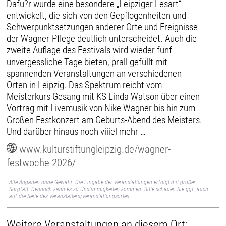
Dafu?r wurde eine besondere „Leipziger Lesart“
entwickelt, die sich von den Gepflogenheiten und
Schwerpunktsetzungen anderer Orte und Ereignisse
der Wagner-Pflege deutlich unterscheidet. Auch die
zweite Auflage des Festivals wird wieder fünf
unvergessliche Tage bieten, prall gefüllt mit
spannenden Veranstaltungen an verschiedenen
Orten in Leipzig. Das Spektrum reicht vom
Meisterkurs Gesang mit KS Linda Watson über einen
Vortrag mit Livemusik von Nike Wagner bis hin zum
Großen Festkonzert am Geburts-Abend des Meisters.
Und darüber hinaus noch viiiel mehr …
www.kulturstiftungleipzig.de/wagner-
festwoche-2026/
Alle Angaben ohne Gewähr. Die Eingabe der Veranstaltungen erfolgt mit großer
Sorgfalt. Dennoch kann es zu Unstimmigkeiten kommen. Bitte schauen Sie ggf. auch
auf die Seite des Veranstalters/Veranstaltungsortes.
Weitere Veranstaltungen an diesem Ort: