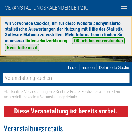
VERANSTALTUNGSKALENDER LEIPZIG
Wir verwenden Cookies, um für diese Website anonymisierte,
statistische Auswertungen der Nutzung mit Hilfe der Statistik-
Software Matomo zu erstellen. Mehr Informationen finden Sie
in unserer
Datenschutzerklärung
.
OK, ich bin einverstanden
Nein, bitte nicht
|
|
heute
morgen
Detaillierte Suche
Startseite
>
Veranstaltungen
>
Suche
>
Fest & Festival
>
verschiedene
Veranstaltungsorte
> Veranstaltungsdetails
Diese Veranstaltung ist bereits vorbei.
Veranstaltungsdetails