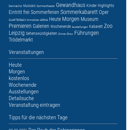
Gewandhaus
Kinder
Highlights
Musicals
Demnächst
Sommertheater
Sommerkabarett
Eintritt frei
Sommerferien
Oper
Morgen
Heute
Museum
QUARTERBACK Immobilien ARENA
Premieren
Zoo
Galerien
Wochenende
Kabarett
Ausstellungen
Leipzig
Führungen
Sehenswürdigkeiten
Dinner-Show
Trödelmarkt
Veranstaltungen
Heute
Morgen
kostenlos
Wochenende
Ausstellungen
Detailsuche
Veranstaltung eintragen
Tipps für die nächsten Tage