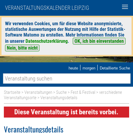
VERANSTALTUNGSKALENDER LEIPZIG
Wir verwenden Cookies, um für diese Website anonymisierte,
statistische Auswertungen der Nutzung mit Hilfe der Statistik-
Software Matomo zu erstellen. Mehr Informationen finden Sie
in unserer
Datenschutzerklärung
.
OK, ich bin einverstanden
Nein, bitte nicht
|
|
heute
morgen
Detaillierte Suche
Startseite
>
Veranstaltungen
>
Suche
>
Fest & Festival
>
verschiedene
Veranstaltungsorte
> Veranstaltungsdetails
Diese Veranstaltung ist bereits vorbei.
Veranstaltungsdetails