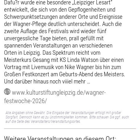
Dafu?r wurde eine besondere „Leipziger Lesart“
entwickelt, die sich von den Gepflogenheiten und
Schwerpunktsetzungen anderer Orte und Ereignisse
der Wagner-Pflege deutlich unterscheidet. Auch die
zweite Auflage des Festivals wird wieder fünf
unvergessliche Tage bieten, prall gefüllt mit
spannenden Veranstaltungen an verschiedenen
Orten in Leipzig. Das Spektrum reicht vom
Meisterkurs Gesang mit KS Linda Watson über einen
Vortrag mit Livemusik von Nike Wagner bis hin zum
Großen Festkonzert am Geburts-Abend des Meisters.
Und darüber hinaus noch viiiel mehr …
www.kulturstiftungleipzig.de/wagner-
festwoche-2026/
Alle Angaben ohne Gewähr. Die Eingabe der Veranstaltungen erfolgt mit großer
Sorgfalt. Dennoch kann es zu Unstimmigkeiten kommen. Bitte schauen Sie ggf. auch
auf die Seite des Veranstalters/Veranstaltungsortes.
Weitere Veranstaltungen an diesem Ort: