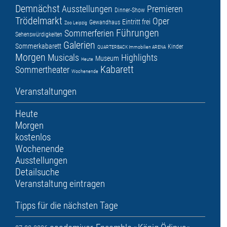
Demnächst
Ausstellungen
Premieren
Dinner-Show
Trödelmarkt
Oper
Eintritt frei
Gewandhaus
Zoo Leipzig
Führungen
Sommerferien
Sehenswürdigkeiten
Galerien
Sommerkabarett
Kinder
QUARTERBACK Immobilien ARENA
Morgen
Musicals
Highlights
Museum
Heute
Kabarett
Sommertheater
Wochenende
Veranstaltungen
Heute
Morgen
kostenlos
Wochenende
Ausstellungen
Detailsuche
Veranstaltung eintragen
Tipps für die nächsten Tage