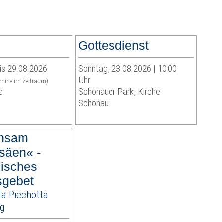
Gottesdienst
is 29.08.2026
Sonntag, 23.08.2026 | 10:00
Uhr
rmine im Zeitraum)
e
Schönauer Park, Kirche
Schönau
nsam
säen« -
isches
sgebet
la Piechotta
ig