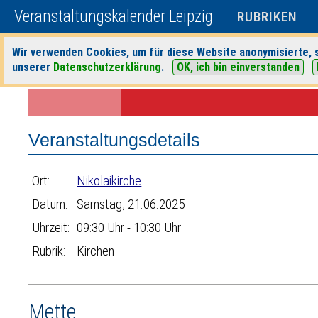
Veranstaltungskalender Leipzig
RUBRIKEN
Wir verwenden Cookies, um für diese Website anonymisierte, s
unserer
Datenschutzerklärung
.
OK, ich bin einverstanden
Startseite
>
Veranstaltungen
>
Suche
>
Kirchen
>
Nikolaikirche
> Ver
Veranstaltungsdetails
Ort:
Nikolaikirche
Datum:
Samstag, 21.06.2025
Uhrzeit:
09:30 Uhr - 10:30 Uhr
Rubrik:
Kirchen
Mette