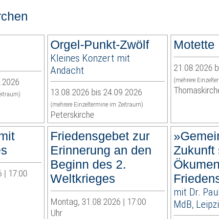
rchen
Orgel-Punkt-Zwölf
Motette
Kleines Konzert mit
21.08.2026 b
Andacht
9.2026
(mehrere Einzelte
Thomaskirch
13.08.2026 bis 24.09.2026
eitraum)
(mehrere Einzeltermine im Zeitraum)
Peterskirche
mit
Friedensgebet zur
»Gemei
es
Erinnerung an den
Zukunft 
Beginn des 2.
Ökumen
 | 17:00
Weltkrieges
Frieden
mit Dr. Pau
Montag, 31.08.2026 | 17:00
MdB, Leipz
Uhr