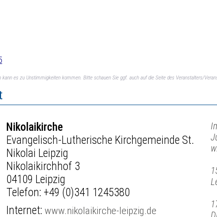
5
ch kann es zu Unstimmigkeiten kommen. Bitte schauen Sie ggf. auch auf die Seite des Veranstalters/Verans
t
Nikolaikirche
I
J
Evangelisch-Lutherische Kirchgemeinde St.
w
Nikolai Leipzig
Nikolaikirchhof 3
1
04109 Leipzig
L
Telefon:
+49 (0)341 1245380
1
Internet:
www.nikolaikirche-leipzig.de
D