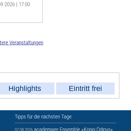
9.2026 | 17:00
tere Veranstaltungen
Highlights
Eintritt frei
Tipps für die nächsten Tage
academixer-Ensemble »König Ödipus«
07.08.2026