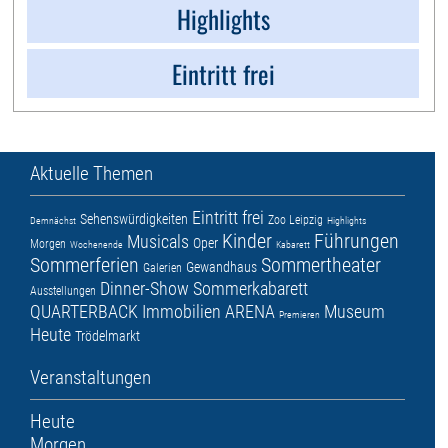
Highlights
Eintritt frei
Aktuelle Themen
Eintritt frei
Sehenswürdigkeiten
Zoo Leipzig
Demnächst
Highlights
Kinder
Führungen
Musicals
Oper
Morgen
Wochenende
Kabarett
Sommerferien
Sommertheater
Gewandhaus
Galerien
Dinner-Show
Sommerkabarett
Ausstellungen
QUARTERBACK Immobilien ARENA
Museum
Premieren
Heute
Trödelmarkt
Veranstaltungen
Heute
Morgen