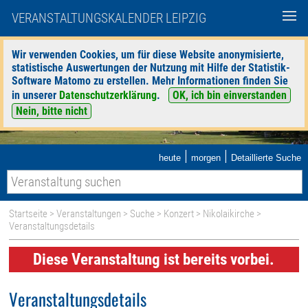
VERANSTALTUNGSKALENDER LEIPZIG
Wir verwenden Cookies, um für diese Website anonymisierte,
statistische Auswertungen der Nutzung mit Hilfe der Statistik-
Software Matomo zu erstellen. Mehr Informationen finden Sie
in unserer
Datenschutzerklärung
.
OK, ich bin einverstanden
Nein, bitte nicht
|
|
heute
morgen
Detaillierte Suche
Startseite
>
Veranstaltungen
>
Suche
>
Konzert
>
Nikolaikirche
>
Veranstaltungsdetails
Diese Veranstaltung ist bereits vorbei.
Veranstaltungsdetails