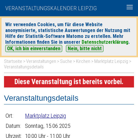
VERANSTALTUNGSKALENDER LEIPZIG
Wir verwenden Cookies, um für diese Website
anonymisierte, statistische Auswertungen der Nutzung mit
|
|
Hilfe der Statistik-Software Matomo zu erstellen. Mehr
heute
morgen
Detaillierte Suche
Informationen finden Sie in unserer
Datenschutzerklärung
.
OK, ich bin einverstanden
Nein, bitte nicht
Startseite
>
Veranstaltungen
>
Suche
>
Kirchen
>
Marktplatz Leipzig
>
Veranstaltungsdetails
Diese Veranstaltung ist bereits vorbei.
Veranstaltungsdetails
Ort:
Marktplatz Leipzig
Datum:
Sonntag, 15.06.2025
Uhrzeit:
10:00 Uhr - 11:00 Uhr