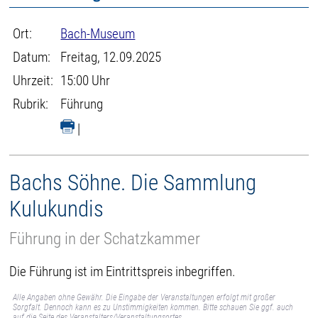
Ort:
Bach-Museum
Datum:
Freitag, 12.09.2025
Uhrzeit:
15:00 Uhr
Rubrik:
Führung
|
Bachs Söhne. Die Sammlung
Kulukundis
Führung in der Schatzkammer
Die Führung ist im Eintrittspreis inbegriffen.
Alle Angaben ohne Gewähr. Die Eingabe der Veranstaltungen erfolgt mit großer
Sorgfalt. Dennoch kann es zu Unstimmigkeiten kommen. Bitte schauen Sie ggf. auch
auf die Seite des Veranstalters/Veranstaltungsortes.