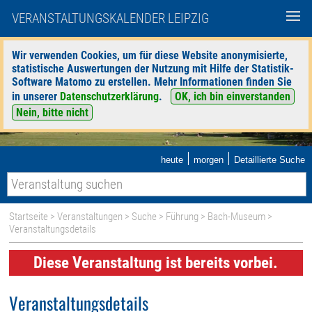
VERANSTALTUNGSKALENDER LEIPZIG
Wir verwenden Cookies, um für diese Website anonymisierte,
statistische Auswertungen der Nutzung mit Hilfe der Statistik-
Software Matomo zu erstellen. Mehr Informationen finden Sie
in unserer
Datenschutzerklärung
.
OK, ich bin einverstanden
Nein, bitte nicht
|
|
heute
morgen
Detaillierte Suche
Startseite
>
Veranstaltungen
>
Suche
>
Führung
>
Bach-Museum
>
Veranstaltungsdetails
Diese Veranstaltung ist bereits vorbei.
Veranstaltungsdetails