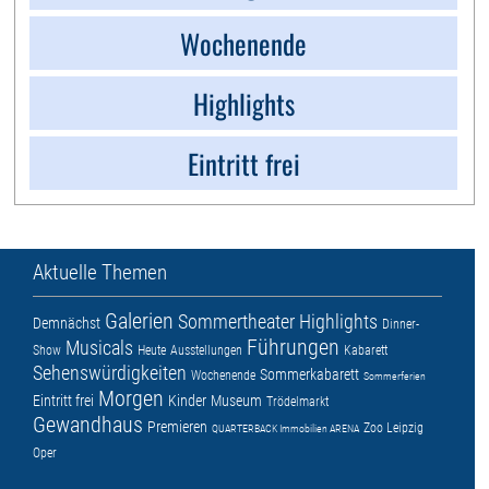
Wochenende
Highlights
Eintritt frei
Aktuelle Themen
Galerien
Sommertheater
Highlights
Demnächst
Dinner-
Führungen
Musicals
Show
Heute
Ausstellungen
Kabarett
Sehenswürdigkeiten
Sommerkabarett
Wochenende
Sommerferien
Morgen
Eintritt frei
Kinder
Museum
Trödelmarkt
Gewandhaus
Premieren
Zoo Leipzig
QUARTERBACK Immobilien ARENA
Oper