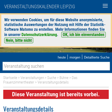
VERANSTALTUNGSKALENDER LEIPZIG
Wir verwenden Cookies, um für diese Website anonymisierte,
statistische Auswertungen der Nutzung mit Hilfe der Statistik-
Software Matomo zu erstellen. Mehr Informationen finden Sie
in unserer
Datenschutzerklärung
.
OK, ich bin einverstanden
Nein, bitte nicht
|
|
heute
morgen
Detaillierte Suche
Startseite
>
Veranstaltungen
>
Suche
>
Bühne
>
Das
Frauenzimmertheater
> Veranstaltungsdetails
Diese Veranstaltung ist bereits vorbei.
Veranstaltungsdetails