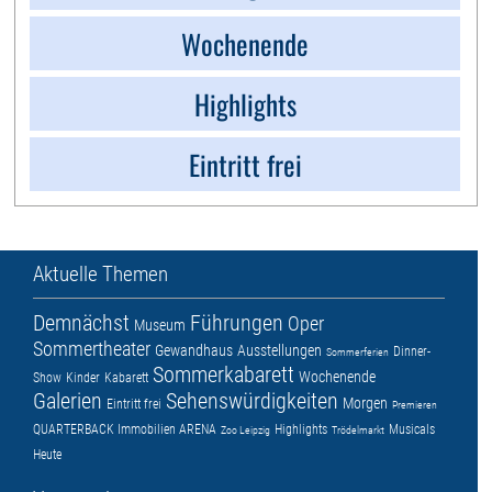
Wochenende
Highlights
Eintritt frei
Aktuelle Themen
Demnächst
Führungen
Oper
Museum
Sommertheater
Gewandhaus
Ausstellungen
Dinner-
Sommerferien
Sommerkabarett
Wochenende
Show
Kinder
Kabarett
Galerien
Sehenswürdigkeiten
Morgen
Eintritt frei
Premieren
QUARTERBACK Immobilien ARENA
Highlights
Musicals
Zoo Leipzig
Trödelmarkt
Heute