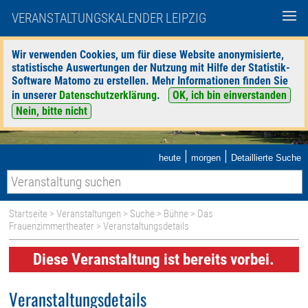
VERANSTALTUNGSKALENDER LEIPZIG
Wir verwenden Cookies, um für diese Website anonymisierte,
statistische Auswertungen der Nutzung mit Hilfe der Statistik-
Software Matomo zu erstellen. Mehr Informationen finden Sie
in unserer
Datenschutzerklärung
.
OK, ich bin einverstanden
Nein, bitte nicht
|
|
heute
morgen
Detaillierte Suche
Startseite
>
Veranstaltungen
>
Suche
>
Bühne
>
Das
Frauenzimmertheater
> Veranstaltungsdetails
Diese Veranstaltung ist bereits vorbei.
Veranstaltungsdetails