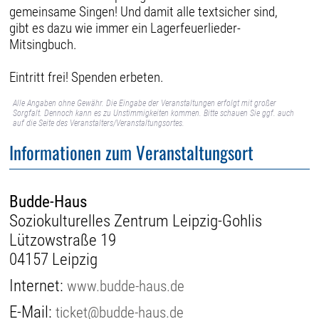
gemeinsame Singen! Und damit alle textsicher sind,
gibt es dazu wie immer ein Lagerfeuerlieder-
Mitsingbuch.
Eintritt frei! Spenden erbeten.
Alle Angaben ohne Gewähr. Die Eingabe der Veranstaltungen erfolgt mit großer
Sorgfalt. Dennoch kann es zu Unstimmigkeiten kommen. Bitte schauen Sie ggf. auch
auf die Seite des Veranstalters/Veranstaltungsortes.
Informationen zum Veranstaltungsort
Budde-Haus
Soziokulturelles Zentrum Leipzig-Gohlis
Lützowstraße 19
04157 Leipzig
Internet:
www.budde-haus.de
E-Mail:
ticket@budde-haus.de