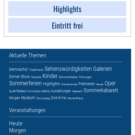
Highlights
Eintritt frei
Aktuelle Themen
Sehenswürdigkeiten
Galerien
Demnächst
Trödelmarkt
Kinder
Dinner-Show
Musicals
Sommertheater
Führungen
Sommerferien
Oper
Highlights
Premieren
Wochenende
Heute
Sommerkabarett
Ausstellungen
QUARTERBACK Immobilien ARENA
Kabarett
Museum
Morgen
Eintritt frei
Zoo Leipzig
Gewandhaus
Veranstaltungen
Heute
Morgen