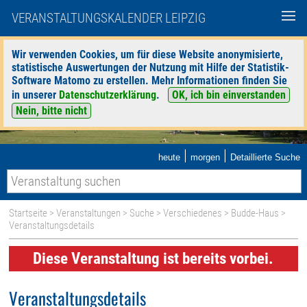
VERANSTALTUNGSKALENDER LEIPZIG
Wir verwenden Cookies, um für diese Website anonymisierte,
statistische Auswertungen der Nutzung mit Hilfe der Statistik-
Software Matomo zu erstellen. Mehr Informationen finden Sie
in unserer
Datenschutzerklärung
.
OK, ich bin einverstanden
Nein, bitte nicht
|
|
heute
morgen
Detaillierte Suche
Startseite
>
Veranstaltungen
>
Suche
>
Verschiedenes
>
Budde-Haus
>
Veranstaltungsdetails
Diese Veranstaltung ist bereits vorbei.
Veranstaltungsdetails