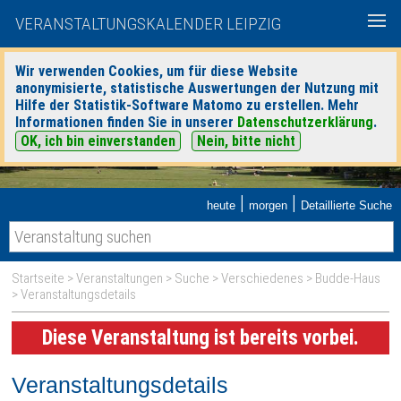
VERANSTALTUNGSKALENDER LEIPZIG
Wir verwenden Cookies, um für diese Website
anonymisierte, statistische Auswertungen der Nutzung mit
Hilfe der Statistik-Software Matomo zu erstellen. Mehr
Informationen finden Sie in unserer
Datenschutzerklärung
.
OK, ich bin einverstanden
Nein, bitte nicht
|
|
heute
morgen
Detaillierte Suche
Startseite
>
Veranstaltungen
>
Suche
>
Verschiedenes
>
Budde-Haus
> Veranstaltungsdetails
Diese Veranstaltung ist bereits vorbei.
Veranstaltungsdetails