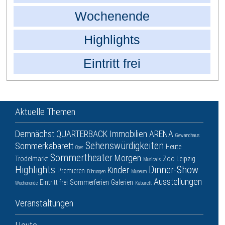
Wochenende
Highlights
Eintritt frei
Aktuelle Themen
Demnächst
QUARTERBACK Immobilien ARENA
Gewandhaus
Sehenswürdigkeiten
Sommerkabarett
Heute
Oper
Sommertheater
Morgen
Trödelmarkt
Zoo Leipzig
Musicals
Highlights
Dinner-Show
Kinder
Premieren
Führungen
Museum
Ausstellungen
Eintritt frei
Sommerferien
Galerien
Wochenende
Kabarett
Veranstaltungen