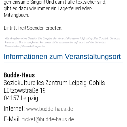
gemeinsame Singen! Und damit alle textsicher sind,
gibt es dazu wie immer ein Lagerfeuerlieder-
Mitsingbuch.
Eintritt frei! Spenden erbeten.
Alle Angaben ohne Gewähr. Die Eingabe der Veranstaltungen erfolgt mit großer Sorgfalt. Dennoch
kann es zu Unstimmigkeiten kommen. Bitte schauen Sie ggf. auch auf die Seite des
Veranstalters/Veranstaltungsortes.
Informationen zum Veranstaltungsort
Budde-Haus
Soziokulturelles Zentrum Leipzig-Gohlis
Lützowstraße 19
04157 Leipzig
Internet:
www.budde-haus.de
E-Mail:
ticket@budde-haus.de