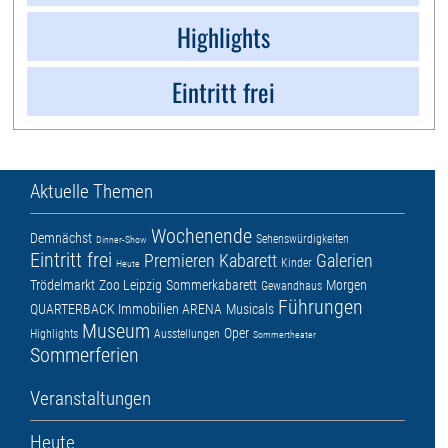
Highlights
Eintritt frei
Aktuelle Themen
Wochenende
Demnächst
Sehenswürdigkeiten
Dinner-Show
Eintritt frei
Premieren
Kabarett
Galerien
Kinder
Heute
Trödelmarkt
Zoo Leipzig
Sommerkabarett
Morgen
Gewandhaus
Führungen
QUARTERBACK Immobilien ARENA
Musicals
Museum
Oper
Highlights
Ausstellungen
Sommertheater
Sommerferien
Veranstaltungen
Heute