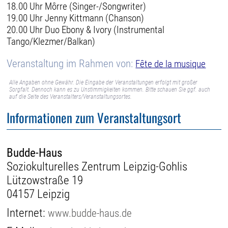
18.00 Uhr Môrre (Singer-/Songwriter)
19.00 Uhr Jenny Kittmann (Chanson)
20.00 Uhr Duo Ebony & Ivory (Instrumental
Tango/Klezmer/Balkan)
Veranstaltung im Rahmen von:
Fête de la musique
Alle Angaben ohne Gewähr. Die Eingabe der Veranstaltungen erfolgt mit großer
Sorgfalt. Dennoch kann es zu Unstimmigkeiten kommen. Bitte schauen Sie ggf. auch
auf die Seite des Veranstalters/Veranstaltungsortes.
Informationen zum Veranstaltungsort
Budde-Haus
Soziokulturelles Zentrum Leipzig-Gohlis
Lützowstraße 19
04157 Leipzig
Internet:
www.budde-haus.de