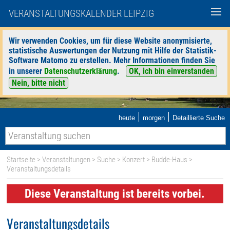
VERANSTALTUNGSKALENDER LEIPZIG
Wir verwenden Cookies, um für diese Website anonymisierte,
statistische Auswertungen der Nutzung mit Hilfe der Statistik-
Software Matomo zu erstellen. Mehr Informationen finden Sie
in unserer
Datenschutzerklärung
.
OK, ich bin einverstanden
Nein, bitte nicht
|
|
heute
morgen
Detaillierte Suche
Startseite
>
Veranstaltungen
>
Suche
>
Konzert
>
Budde-Haus
>
Veranstaltungsdetails
Diese Veranstaltung ist bereits vorbei.
Veranstaltungsdetails