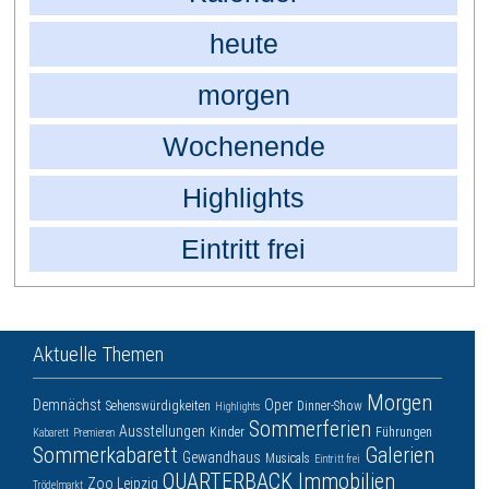
heute
morgen
Wochenende
Highlights
Eintritt frei
Aktuelle Themen
Morgen
Demnächst
Oper
Sehenswürdigkeiten
Dinner-Show
Highlights
Sommerferien
Ausstellungen
Kinder
Führungen
Kabarett
Premieren
Sommerkabarett
Galerien
Gewandhaus
Musicals
Eintritt frei
QUARTERBACK Immobilien
Zoo Leipzig
Trödelmarkt