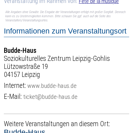
Veranstaltung im Rahmen von:
Fête de la musique
Alle Angaben ohne Gewähr. Die Eingabe der Veranstaltungen erfolgt mit großer Sorgfalt. Dennoch
kann es zu Unstimmigkeiten kommen. Bitte schauen Sie ggf. auch auf die Seite des
Veranstalters/Veranstaltungsortes.
Informationen zum Veranstaltungsort
Budde-Haus
Soziokulturelles Zentrum Leipzig-Gohlis
Lützowstraße 19
04157 Leipzig
Internet:
www.budde-haus.de
E-Mail:
ticket@budde-haus.de
Weitere Veranstaltungen an diesem Ort:
Budde-Haus