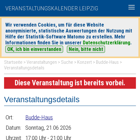
VERANSTALTUNGSKALENDER LEIPZIG
Wir verwenden Cookies, um für diese Website
anonymisierte, statistische Auswertungen der Nutzung mit
|
|
Hilfe der Statistik-Software Matomo zu erstellen. Mehr
heute
morgen
Detaillierte Suche
Informationen finden Sie in unserer
Datenschutzerklärung
.
OK, ich bin einverstanden
Nein, bitte nicht
Startseite
>
Veranstaltungen
>
Suche
>
Konzert
>
Budde-Haus
>
Veranstaltungsdetails
Diese Veranstaltung ist bereits vorbei.
Veranstaltungsdetails
Ort:
Budde-Haus
Datum:
Sonntag, 21.06.2026
Uhrzeit:
17:00 Uhr - 21:00 Uhr