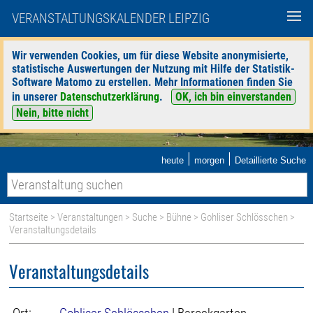
VERANSTALTUNGSKALENDER LEIPZIG
Wir verwenden Cookies, um für diese Website anonymisierte,
statistische Auswertungen der Nutzung mit Hilfe der Statistik-
Software Matomo zu erstellen. Mehr Informationen finden Sie
in unserer
Datenschutzerklärung
.
OK, ich bin einverstanden
Nein, bitte nicht
|
|
heute
morgen
Detaillierte Suche
Startseite
>
Veranstaltungen
>
Suche
>
Bühne
>
Gohliser Schlösschen
>
Veranstaltungsdetails
Veranstaltungsdetails