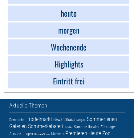
heute
morgen
Wochenende
Highlights
Eintritt frei
Aktuelle Themen
Trödelmarkt
Sommerferien
Gewandhaus
Demnächst
Morgen
Galerien
Sommerkabarett
Sommertheater
Führungen
Kinder
Premieren
Heute
Zoo
Ausstellungen
Musicals
Dinner-Show