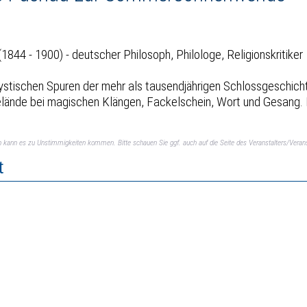
844 - 1900) - deutscher Philosoph, Philologe, Religionskritiker
mystischen Spuren der mehr als tausendjährigen Schlossgeschich
ggelände bei magischen Klängen, Fackelschein, Wort und Gesang
ch kann es zu Unstimmigkeiten kommen. Bitte schauen Sie ggf. auch auf die Seite des Veranstalters/Verans
t