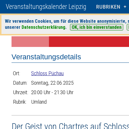
Veranstaltungskalender Leipzig
RUBRIKEN
Wir verwenden Cookies, um für diese Website anonymisierte, s
unserer
Datenschutzerklärung
.
OK, ich bin einverstanden
Startseite
>
Veranstaltungen
>
Suche
>
Umland
>
Schloss Püchau
> V
Veranstaltungsdetails
Ort:
Schloss Püchau
Datum:
Sonntag, 22.06.2025
Uhrzeit:
20:00 Uhr - 21:30 Uhr
Rubrik:
Umland
Der Geist von Chartres auf Schl