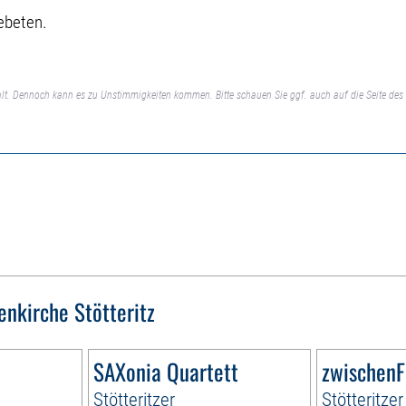
gebeten.
lt. Dennoch kann es zu Unstimmigkeiten kommen. Bitte schauen Sie ggf. auch auf die Seite des 
enkirche Stötteritz
SAXonia Quartett
zwischenF
Stötteritzer
Stötteritzer