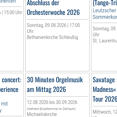
tinenten
Abschluss der
(Tango-Tri
Orchesterwoche 2026
Leutzscher
 | 15:00 Uhr
Sommerkon
Sonntag, 09.08.2026 | 17:00
Sonntag, 09.
Uhr
Uhr
Bethanienkirche Schleußig
St. Laurenti
n concert:
30 Minuten Orgelmusik
Savatage 
perience
am Mittag 2026
Madness«
Tour 202
12.08.2026 bis 30.09.2026
 mit
y
(mehrere Einzeltermine im Zeitraum)
Mittwoch, 12
Michaeliskirche