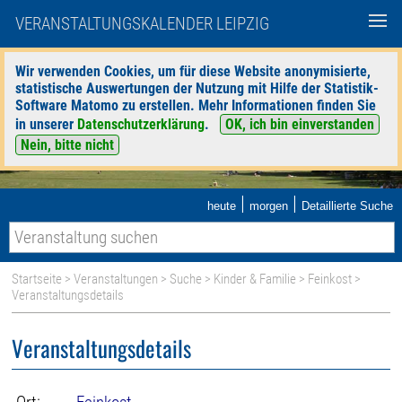
VERANSTALTUNGSKALENDER LEIPZIG
Wir verwenden Cookies, um für diese Website anonymisierte,
statistische Auswertungen der Nutzung mit Hilfe der Statistik-
Software Matomo zu erstellen. Mehr Informationen finden Sie
in unserer
Datenschutzerklärung
.
OK, ich bin einverstanden
Nein, bitte nicht
|
|
heute
morgen
Detaillierte Suche
Startseite
>
Veranstaltungen
>
Suche
>
Kinder & Familie
>
Feinkost
>
Veranstaltungsdetails
Veranstaltungsdetails