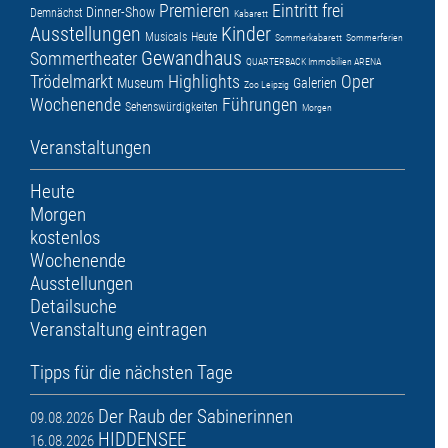
Premieren
Eintritt frei
Dinner-Show
Demnächst
Kabarett
Ausstellungen
Kinder
Musicals
Heute
Sommerkabarett
Sommerferien
Gewandhaus
Sommertheater
QUARTERBACK Immobilien ARENA
Trödelmarkt
Highlights
Oper
Museum
Galerien
Zoo Leipzig
Wochenende
Führungen
Sehenswürdigkeiten
Morgen
Veranstaltungen
Heute
Morgen
kostenlos
Wochenende
Ausstellungen
Detailsuche
Veranstaltung eintragen
Tipps für die nächsten Tage
Der Raub der Sabinerinnen
09.08.2026
HIDDENSEE
16.08.2026