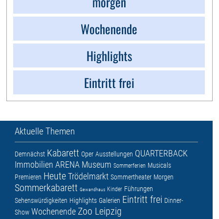
morgen
Wochenende
Highlights
Eintritt frei
Aktuelle Themen
Kabarett
QUARTERBACK
Demnächst
Oper
Ausstellungen
Immobilien ARENA
Museum
Musicals
Sommerferien
Heute
Trödelmarkt
Premieren
Sommertheater
Morgen
Sommerkabarett
Führungen
Kinder
Gewandhaus
Eintritt frei
Sehenswürdigkeiten
Highlights
Galerien
Dinner-
Zoo Leipzig
Wochenende
Show