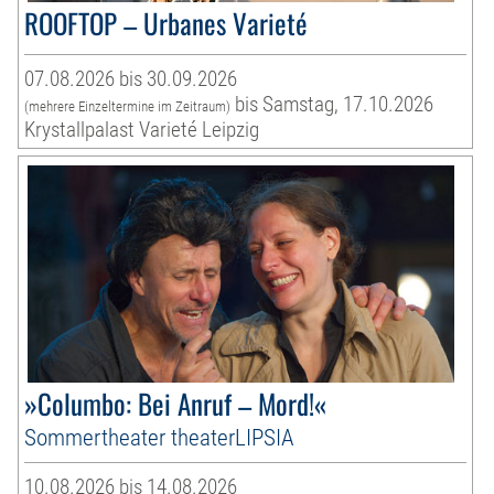
ROOFTOP – Urbanes Varieté
07.08.2026 bis 30.09.2026
bis Samstag, 17.10.2026
(mehrere Einzeltermine im Zeitraum)
Krystallpalast Varieté Leipzig
»Columbo: Bei Anruf – Mord!«
Sommertheater theaterLIPSIA
10.08.2026 bis 14.08.2026