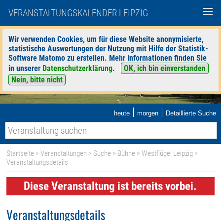
VERANSTALTUNGSKALENDER LEIPZIG
Wir verwenden Cookies, um für diese Website anonymisierte,
statistische Auswertungen der Nutzung mit Hilfe der Statistik-
Software Matomo zu erstellen. Mehr Informationen finden Sie
in unserer
Datenschutzerklärung
.
OK, ich bin einverstanden
Nein, bitte nicht
|
|
heute
morgen
Detaillierte Suche
Startseite
>
Veranstaltungen
>
Suche
>
Bühne
>
Westflügel Leipzig
>
Veranstaltungsdetails
Diese Veranstaltung ist bereits vorbei.
Veranstaltungsdetails