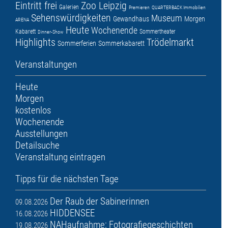
Eintritt frei
Zoo Leipzig
Galerien
Premieren
QUARTERBACK Immobilien
Sehenswürdigkeiten
Museum
Gewandhaus
Morgen
ARENA
Heute
Wochenende
Kabarett
Sommertheater
Dinner-Show
Highlights
Trödelmarkt
Sommerferien
Sommerkabarett
Veranstaltungen
Heute
Morgen
kostenlos
Wochenende
Ausstellungen
Detailsuche
Veranstaltung eintragen
Tipps für die nächsten Tage
Der Raub der Sabinerinnen
09.08.2026
HIDDENSEE
16.08.2026
NAHaufnahme: Fotografiegeschichten
19.08.2026