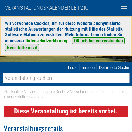
VERANSTALTUNGSKALENDER LEIPZIG
Wir verwenden Cookies, um für diese Website anonymisierte,
statistische Auswertungen der Nutzung mit Hilfe der Statistik-
Software Matomo zu erstellen. Mehr Informationen finden Sie
in unserer
Datenschutzerklärung
.
OK, ich bin einverstanden
Nein, bitte nicht
|
|
heute
morgen
Detaillierte Suche
Startseite
>
Veranstaltungen
>
Suche
>
Verschiedenes
>
Philippus Leipzig
> Veranstaltungsdetails
Diese Veranstaltung ist bereits vorbei.
Veranstaltungsdetails