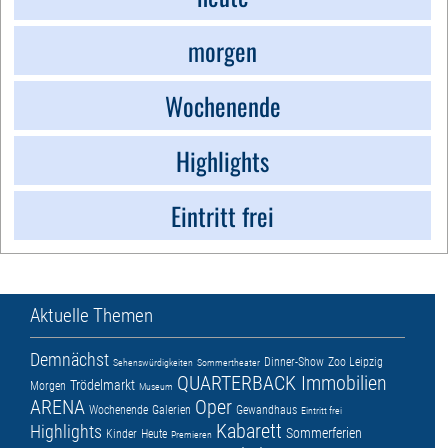
morgen
Wochenende
Highlights
Eintritt frei
Aktuelle Themen
Demnächst
Dinner-Show
Zoo Leipzig
Sehenswürdigkeiten
Sommertheater
QUARTERBACK Immobilien
Trödelmarkt
Morgen
Museum
ARENA
Oper
Wochenende
Galerien
Gewandhaus
Eintritt frei
Kabarett
Highlights
Sommerferien
Kinder
Heute
Premieren