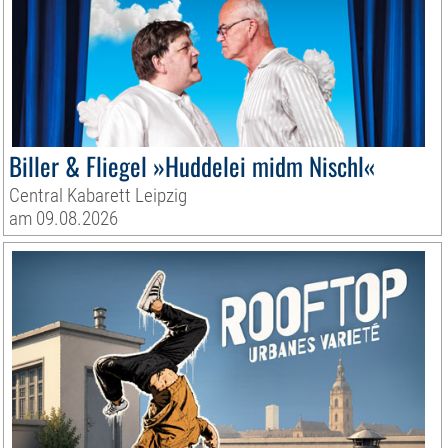
Biller & Fliegel »Huddelei midm Nischl«
Central Kabarett Leipzig
am 09.08.2026