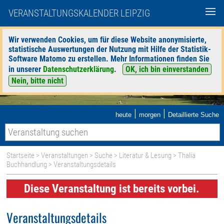
VERANSTALTUNGSKALENDER LEIPZIG
Wir verwenden Cookies, um für diese Website anonymisierte,
statistische Auswertungen der Nutzung mit Hilfe der Statistik-
Software Matomo zu erstellen. Mehr Informationen finden Sie
in unserer
Datenschutzerklärung
.
OK, ich bin einverstanden
Nein, bitte nicht
|
|
heute
morgen
Detaillierte Suche
Startseite
>
Veranstaltungen
>
Suche
>
Literatur & Lesung
>
Thalia
Buchhandlung
> Veranstaltungsdetails
Diese Veranstaltung ist bereits vorbei.
Veranstaltungsdetails