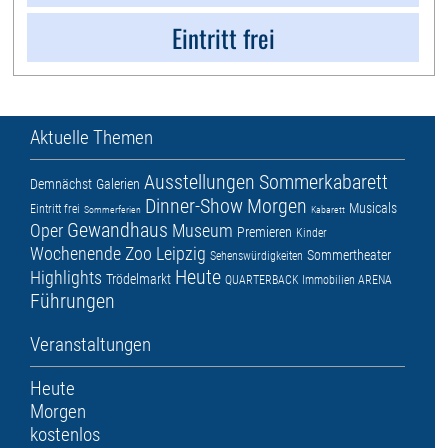
Eintritt frei
Aktuelle Themen
Ausstellungen
Sommerkabarett
Demnächst
Galerien
Dinner-Show
Morgen
Musicals
Eintritt frei
Sommerferien
Kabarett
Gewandhaus
Oper
Museum
Premieren
Kinder
Wochenende
Zoo Leipzig
Sommertheater
Sehenswürdigkeiten
Heute
Highlights
Trödelmarkt
QUARTERBACK Immobilien ARENA
Führungen
Veranstaltungen
Heute
Morgen
kostenlos