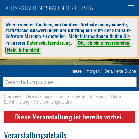
VERANSTALTUNGSKALENDER LEIPZIG
Wir verwenden Cookies, um für diese Website anonymisierte,
statistische Auswertungen der Nutzung mit Hilfe der Statistik-
Software Matomo zu erstellen. Mehr Informationen finden Sie
in unserer
Datenschutzerklärung
.
OK, ich bin einverstanden
Nein, bitte nicht
|
|
heute
morgen
Detaillierte Suche
Startseite
>
Veranstaltungen
>
Suche
>
Literatur & Lesung
>
Thalia
Buchhandlung
> Veranstaltungsdetails
Diese Veranstaltung ist bereits vorbei.
Veranstaltungsdetails