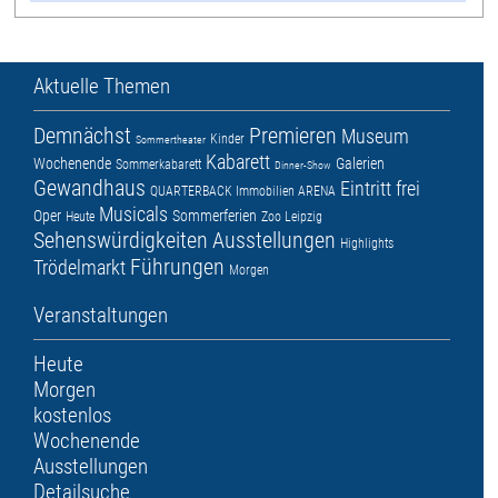
Aktuelle Themen
Demnächst
Premieren
Museum
Kinder
Sommertheater
Kabarett
Wochenende
Galerien
Sommerkabarett
Dinner-Show
Gewandhaus
Eintritt frei
QUARTERBACK Immobilien ARENA
Musicals
Oper
Sommerferien
Heute
Zoo Leipzig
Sehenswürdigkeiten
Ausstellungen
Highlights
Führungen
Trödelmarkt
Morgen
Veranstaltungen
Heute
Morgen
kostenlos
Wochenende
Ausstellungen
Detailsuche