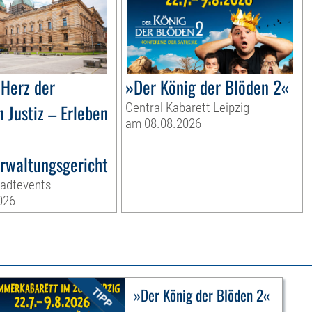
 Herz der
»Der König der Blöden 2«
 Justiz – Erleben
Central Kabarett Leipzig
am 08.08.2026
rwaltungsgericht
tadtevents
026
»Der König der Blöden 2«