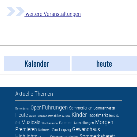
weitere Veranstaltungen
Kalender
heute
Aktuelle Themen
Führungen
Oper
Sommerferien
Sommertheater
Demnächst
Kinder
Heute
Trödelmarkt
Eintritt
QUARTERBACK Immobilien ARENA
Morgen
Musicals
Galerien
frei
Ausstellungen
Wochenende
Premieren
Gewandhaus
Zoo Leipzig
Kabarett
Highlights
Sommerkabarett