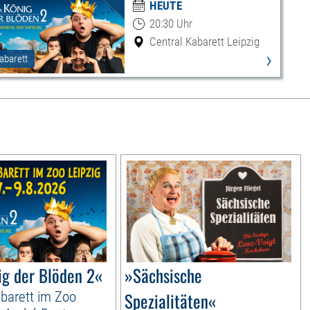
HEUTE
20:30 Uhr
Central Kabarett Leipzig
›
abarett
ig der Blöden 2«
»Sächsische
arett im Zoo
Spezialitäten«