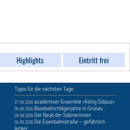
Highlights
Eintritt frei
Tipps für die nächsten Tage
academixer-Ensemble »König Ödipus«
07.08.2026
Baseballschlägerjahre in Grünau
06.08.2026
Der Raub der Sabinerinnen
08.08.2026
Die Eisenbahnstraße – gefährlich
06.08.2026
lecker