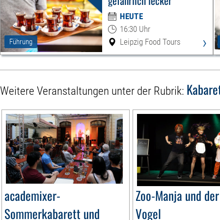
gefährlich lecker
HEUTE
16:30 Uhr
›
Leipzig Food Tours
Führung
Kabare
Weitere Veranstaltungen unter der Rubrik:
academixer-
Zoo-Manja und der
Sommerkabarett und
Vogel