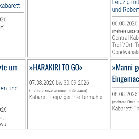
Leipzig m
abarett
und Rober
026
06.08.2026 
um)
(mehrere Einzelt
Central Kab
Treff/Ort: 
Gondwanal
yte um
»HARAKIRI TO GO«
»Manni g
Eingemac
07.08.2026 bis 30.09.2026
nen und
(mehrere Einzeltermine im Zeitraum)
08.08.2026 
Kabarett Leipziger Pfeffermühle
(mehrere Einzelt
Kabarett-T
026
um)
twut