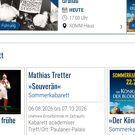
Grünau
HEUTE
17:00 Uhr
›
KOMM-Haus
Führung
K
tt
Mathias Tretter
»Souverän«
Sommerkabarett
06.08.2026 bis 07.10.2026
(mehrere Einzeltermine im Zeitraum)
 frühe
»Der Kön
Kabarett academixer
Sommerkab
Treff/Ort: Paulaner-Palais