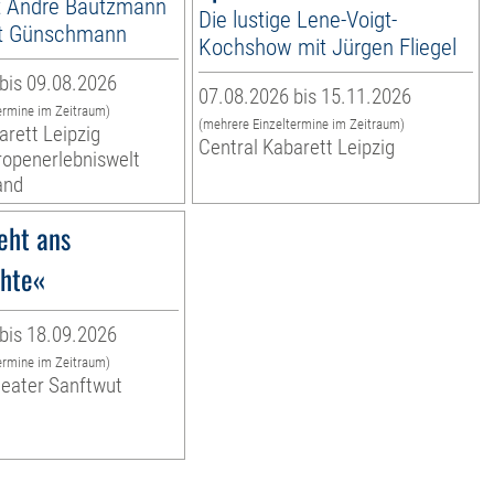
it André Bautzmann
Die lustige Lene-Voigt-
t Günschmann
Kochshow mit Jürgen Fliegel
bis 09.08.2026
07.08.2026 bis 15.11.2026
ermine im Zeitraum)
(mehrere Einzeltermine im Zeitraum)
arett Leipzig
Central Kabarett Leipzig
Tropenerlebniswelt
and
eht ans
hte«
bis 18.09.2026
ermine im Zeitraum)
heater Sanftwut