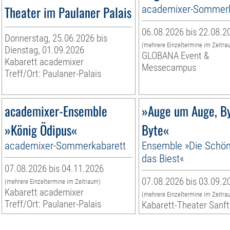
Theater im Paulaner Palais
academixer-Sommerk
06.08.2026 bis 22.08.2
Donnerstag, 25.06.2026 bis
(mehrere Einzeltermine im Zeitra
Dienstag, 01.09.2026
GLOBANA Event &
Kabarett academixer
Messecampus
Treff/Ort: Paulaner-Palais
academixer-Ensemble
»Auge um Auge, B
»König Ödipus«
Byte«
academixer-Sommerkabarett
Ensemble »Die Schö
das Biest«
07.08.2026 bis 04.11.2026
07.08.2026 bis 03.09.2
(mehrere Einzeltermine im Zeitraum)
Kabarett academixer
(mehrere Einzeltermine im Zeitra
Treff/Ort: Paulaner-Palais
Kabarett-Theater Sanf