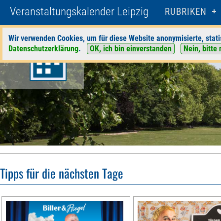
Veranstaltungskalender Leipzig
RUBRIKEN
Wir verwenden Cookies, um für diese Website anonymisierte, stati
Datenschutzerklärung
.
OK, ich bin einverstanden
Nein, bitte 
Tipps für die nächsten Tage