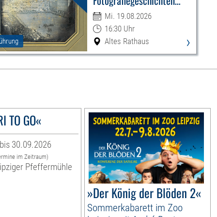
Fotografiegeschichten
Leipzigs
Mi. 19.08.2026
16:30 Uhr
›
Altes Rathaus
ührung
I TO GO«
bis 30.09.2026
ermine im Zeitraum)
ipziger Pfeffermühle
»Der König der Blöden 2«
Sommerkabarett im Zoo