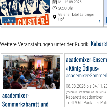
Mi. 12.08.2026
20:00 Uhr
Galerie Hotel Leipziger
›
Hof
Bühne
Kabare
Weitere Veranstaltungen unter der Rubrik:
academixer-Ensem
»König Ödipus«
academixer-Sommerk
08.08.2026 bis 04.11.2
(mehrere Einzeltermine im Zeitra
academixer-
Kabarett academixer
Sommerkabarett und
Treff/Ort: Paulaner-Pal