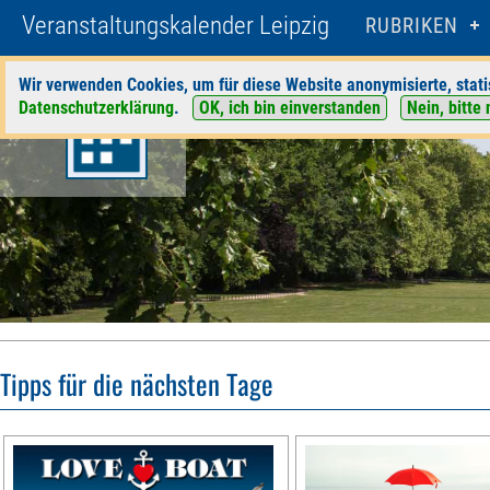
Veranstaltungskalender Leipzig
RUBRIKEN
Wir verwenden Cookies, um für diese Website anonymisierte, stati
Datenschutzerklärung
.
OK, ich bin einverstanden
Nein, bitte 
Tipps für die nächsten Tage