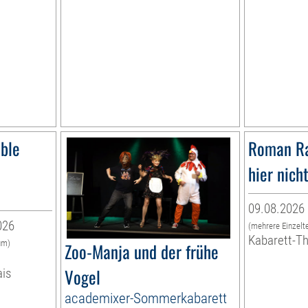
ble
Roman Ra
hier nich
09.08.2026 
026
(mehrere Einzelt
Kabarett-T
um)
Zoo-Manja und der frühe
Vogel
ais
academixer-Sommerkabarett