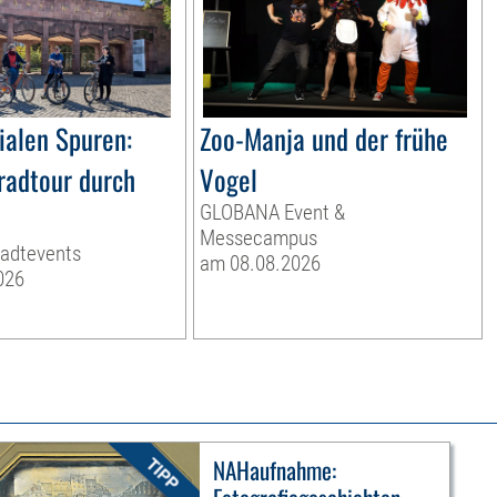
ialen Spuren:
Zoo-Manja und der frühe
radtour durch
Vogel
GLOBANA Event &
Messecampus
tadtevents
am 08.08.2026
026
NAHaufnahme: