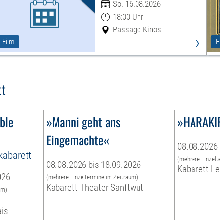
So. 16.08.2026
18:00 Uhr
Passage Kinos
›
Film
F
tt
ble
»Manni geht ans
»HARAKIR
Eingemachte«
08.08.2026 
abarett
(mehrere Einzelt
08.08.2026 bis 18.09.2026
Kabarett Le
026
(mehrere Einzeltermine im Zeitraum)
Kabarett-Theater Sanftwut
um)
ais