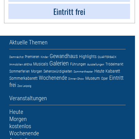
Eintritt frei
Aktuelle Themen
Gewandhaus
Highlights
Premieren
Demnächst
Kinder
QUARTERBACK
Galerien
Musicals
Führungen
Trödelmarkt
Immobilien ARENA
Ausstellungen
Heute
Kabarett
Sommerferien
Morgen
Sehenswürdigkeiten
Sommertheater
Wochenende
Eintritt
Sommerkabarett
Museum
Oper
Dinner-Show
frei
Zoo Leipzig
Veranstaltungen
Heute
Morgen
kostenlos
Wochenende