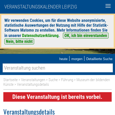
VERANSTALTUNGSKALENDER LEIPZIG
Wir verwenden Cookies, um für diese Website anonymisierte,
statistische Auswertungen der Nutzung mit Hilfe der Statistik-
Software Matomo zu erstellen. Mehr Informationen finden Sie
in unserer
Datenschutzerklärung
.
OK, ich bin einverstanden
Nein, bitte nicht
|
|
heute
morgen
Detaillierte Suche
Startseite
>
Veranstaltungen
>
Suche
>
Führung
>
Museum der bildenden
Künste
> Veranstaltungsdetails
Diese Veranstaltung ist bereits vorbei.
Veranstaltungsdetails