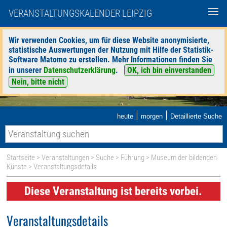
VERANSTALTUNGSKALENDER LEIPZIG
Wir verwenden Cookies, um für diese Website anonymisierte,
statistische Auswertungen der Nutzung mit Hilfe der Statistik-
Software Matomo zu erstellen. Mehr Informationen finden Sie
in unserer
Datenschutzerklärung
.
OK, ich bin einverstanden
Nein, bitte nicht
|
|
heute
morgen
Detaillierte Suche
Startseite
>
Veranstaltungen
>
Suche
>
Führung
>
Museum der bildenden
Künste
> Veranstaltungsdetails
Diese Veranstaltung ist bereits vorbei.
Veranstaltungsdetails