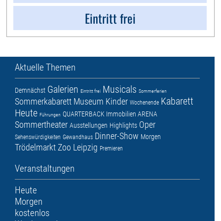
Eintritt frei
Aktuelle Themen
Galerien
Musicals
Demnächst
Eintritt frei
Sommerferien
Kabarett
Sommerkabarett
Museum
Kinder
Wochenende
Heute
QUARTERBACK Immobilien ARENA
Führungen
Sommertheater
Oper
Ausstellungen
Highlights
Dinner-Show
Morgen
Sehenswürdigkeiten
Gewandhaus
Trödelmarkt
Zoo Leipzig
Premieren
Veranstaltungen
Heute
Morgen
kostenlos