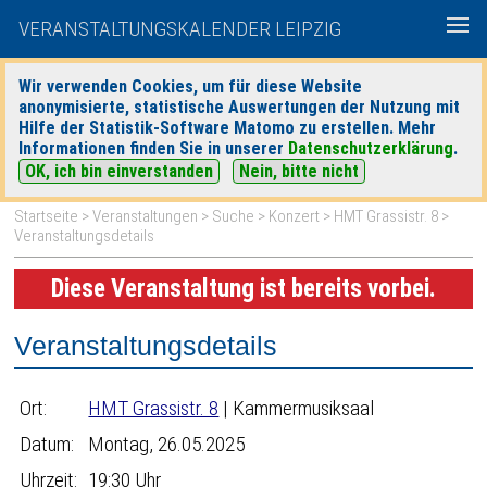
VERANSTALTUNGSKALENDER LEIPZIG
Wir verwenden Cookies, um für diese Website
anonymisierte, statistische Auswertungen der Nutzung mit
|
|
Hilfe der Statistik-Software Matomo zu erstellen. Mehr
heute
morgen
Detaillierte Suche
Informationen finden Sie in unserer
Datenschutzerklärung
.
OK, ich bin einverstanden
Nein, bitte nicht
Startseite
>
Veranstaltungen
>
Suche
>
Konzert
>
HMT Grassistr. 8
>
Veranstaltungsdetails
Diese Veranstaltung ist bereits vorbei.
Veranstaltungsdetails
Ort:
HMT Grassistr. 8
| Kammermusiksaal
Datum:
Montag, 26.05.2025
Uhrzeit:
19:30 Uhr