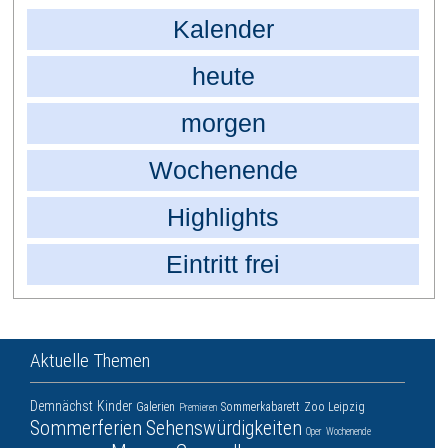
Kalender
heute
morgen
Wochenende
Highlights
Eintritt frei
Aktuelle Themen
Demnächst
Kinder
Galerien
Sommerkabarett
Zoo Leipzig
Premieren
Sommerferien
Sehenswürdigkeiten
Oper
Wochenende