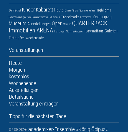
Kinder
Kabarett
Heute
Highlights
Demnächst
Dinner-Show
Sommerferien
Zoo Leipzig
Trödelmarkt
Sehenswürdigkeiten
Sommertheater
Musicals
Premieren
QUARTERBACK
Museum
Oper
Ausstellungen
Morgen
Immobilien ARENA
Galerien
Gewandhaus
Führungen
Sommerkabarett
Eintritt frei
Wochenende
Veranstaltungen
Heute
Morgen
kostenlos
Wochenende
Ausstellungen
Detailsuche
Veranstaltung eintragen
Tipps für die nächsten Tage
academixer-Ensemble »König Ödipus«
07.08.2026