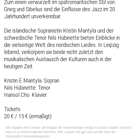
Zum einen verwurzelt im spätromantischen Stil von
Grieg und Sibelius sind die Einflüsse des Jazz im 20.
Jahrhundert unverkennbar.
Die isländische Sopranistin Kristin Mantyla und der
schwedische Tenor Nils Hübinette bieten Einblicke in
die vielseitige Welt des nordischen Liedes. In Leipzig
lebend, verkörpern sie beide nicht zuletzt den
musikalischen Austausch der Kulturen auch in der
heutigen Zeit.
Kristin E.Mantyla: Sopran
Nils Hübinette: Tenor
Hansol Cho: Klavier
Tickets
20 € / 15 € (ermäßigt)
Alle Angaben ohne Gewähr. Die Eingabe der Veranstaltungen erfolgt mit großer Sorgfalt. Dennoch
kann es zu Unstimmigkeiten kommen. Bitte schauen Sie ggf. auch auf die Seite des
Veranstalters/Veranstaltungsortes.