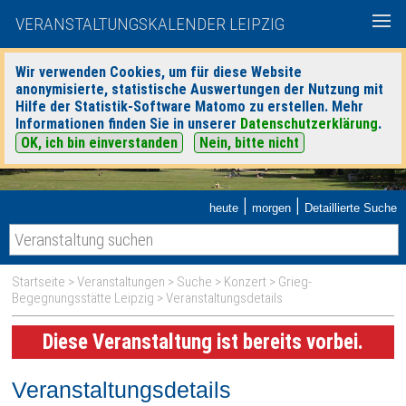
VERANSTALTUNGSKALENDER LEIPZIG
Wir verwenden Cookies, um für diese Website
anonymisierte, statistische Auswertungen der Nutzung mit
Hilfe der Statistik-Software Matomo zu erstellen. Mehr
Informationen finden Sie in unserer
Datenschutzerklärung
.
OK, ich bin einverstanden
Nein, bitte nicht
|
|
heute
morgen
Detaillierte Suche
Startseite
>
Veranstaltungen
>
Suche
>
Konzert
>
Grieg-
Begegnungsstätte Leipzig
> Veranstaltungsdetails
Diese Veranstaltung ist bereits vorbei.
Veranstaltungsdetails