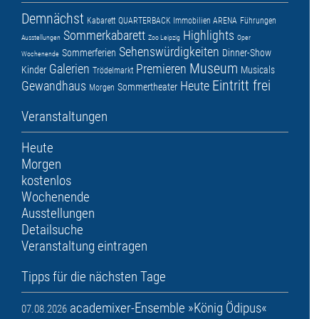
Demnächst
Kabarett
QUARTERBACK Immobilien ARENA
Führungen
Sommerkabarett
Highlights
Ausstellungen
Zoo Leipzig
Oper
Sehenswürdigkeiten
Sommerferien
Dinner-Show
Wochenende
Museum
Galerien
Premieren
Kinder
Musicals
Trödelmarkt
Eintritt frei
Gewandhaus
Heute
Sommertheater
Morgen
Veranstaltungen
Heute
Morgen
kostenlos
Wochenende
Ausstellungen
Detailsuche
Veranstaltung eintragen
Tipps für die nächsten Tage
academixer-Ensemble »König Ödipus«
07.08.2026