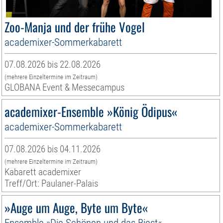
Zoo-Manja und der frühe Vogel
academixer-Sommerkabarett
07.08.2026 bis 22.08.2026
(mehrere Einzeltermine im Zeitraum)
GLOBANA Event & Messecampus
academixer-Ensemble »König Ödipus«
academixer-Sommerkabarett
07.08.2026 bis 04.11.2026
(mehrere Einzeltermine im Zeitraum)
Kabarett academixer
Treff/Ort: Paulaner-Palais
»Auge um Auge, Byte um Byte«
Ensemble »Die Schönen und das Biest«